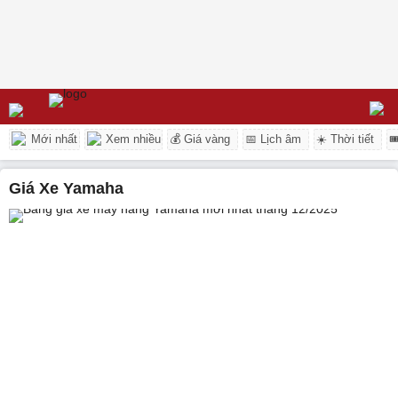
Mới nhất
Xem nhiều
💰 Giá vàng
📅 Lịch âm
☀️ Thời tiết

Giá Xe Yamaha