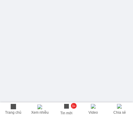
3+
Trang chủ
Xem nhiều
Video
Chia sẻ
Tin mới