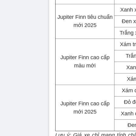
Xanh 
Jupiter Finn tiêu chuẩn
Đen 
mới 2025
Trắng
Xám t
Trắ
Jupiter Finn cao cấp
màu mới
Xan
Xá
Xám 
Đỏ đ
Jupiter Finn cao cấp
mới 2025
Xanh 
Đe
Lưu ý: Giá xe chỉ mang tính c