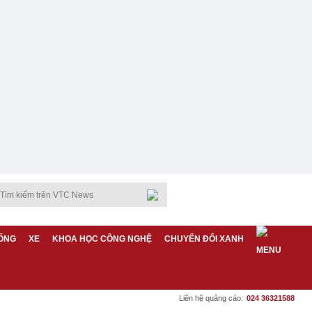
ỐNG
XE
KHOA HỌC CÔNG NGHỆ
CHUYỂN ĐỔI XANH
Liên hệ quảng cáo:
024 36321588