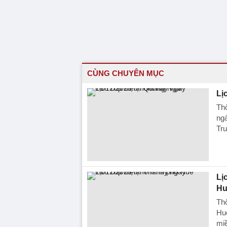
CÙNG CHUYÊN MỤC
Lị
Thô
ngà
Tru
Lị
Hu
Thô
Huế
miề