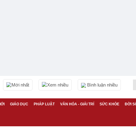
Mới nhất
Xem nhiều
Bình luận nhiều
IỚI
GIÁO DỤC
PHÁP LUẬT
VĂN HÓA - GIẢI TRÍ
SỨC KHỎE
ĐỜI S