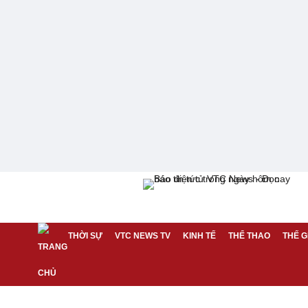
THỜI SỰ
VTC NEWS TV
KINH TẾ
THỂ THAO
THẾ G