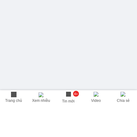
4+
Trang chủ
Xem nhiều
Video
Chia sẻ
Tin mới