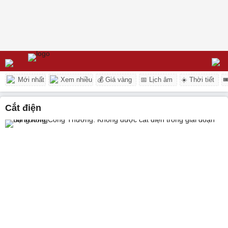
Mới nhất
Xem nhiều
💰 Giá vàng
📅 Lịch âm
☀️ Thời tiết

cắt điện