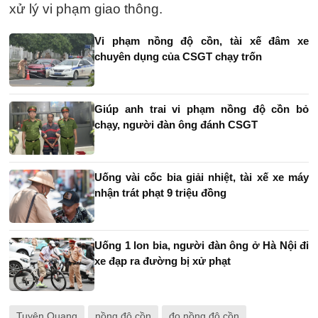
xử lý vi phạm giao thông.
Vi phạm nồng độ cồn, tài xế đâm xe
chuyên dụng của CSGT chạy trốn
Giúp anh trai vi phạm nồng độ cồn bỏ
chạy, người đàn ông đánh CSGT
Uống vài cốc bia giải nhiệt, tài xế xe máy
nhận trát phạt 9 triệu đồng
Uống 1 lon bia, người đàn ông ở Hà Nội đi
xe đạp ra đường bị xử phạt
Tuyên Quang
nồng độ cồn
đo nồng độ cồn