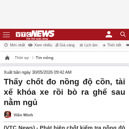
Mới nhất
Xem nhiều
💰 Giá vàng
📅 Lịch âm
☀️ Thời tiết

Thời sự
Tin nóng
Xuất bản ngày 30/05/2026 09:42 AM
Thấy chốt đo nồng độ cồn, tài
xế khóa xe rồi bò ra ghế sau
nằm ngủ
Viên Minh
(VTC News) -
Phát hiện chốt kiểm tra nồng độ