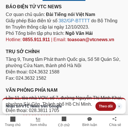
BÁO ĐIỆN TỬ VTC NEWS
Cơ quan chủ quản:
Đài Tiếng nói Việt Nam
Giấy phép Báo điện tử số
382/GP-BTTTT
do Bộ Thông
tin Truyền thông cấp lại ngày 12/10/2023.
Phó Tổng biên tập phụ trách:
Ngô Văn Hải
Hotline:
0855.911.911
| Email:
toasoan@vtcnews.vn
TRỤ SỞ CHÍNH
Tầng 9, Trung tâm Phát thanh Quốc gia, Số 58 Quán Sứ,
phường Cửa Nam, thành phố Hà Nội
Điện thoại: 024.3632 1588
Fax: 024.3632 1582
VĂN PHÒNG PHÍA NAM
Lầu 11, tòa nhà VOV, số 7, đường Nguyễn Thị Minh Khai,
phường Sài Gòn, Thành phố Hồ Chí Minh.
Nhận tin VTC News trên Google
×
Theo dõi
Điện thoại: 028.3811 1705
Hotline:
094.884.8186
Trang chủ
Xem nhiều
Bình luận
Chia sẻ
Cỡ chữ