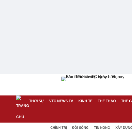
THỜI SỰ
VTC NEWS TV
KINH TẾ
THỂ THAO
THẾ G
CHÍNH TRỊ
ĐỜI SỐNG
TIN NÓNG
XÂY DỰN