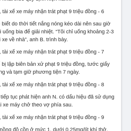
biết do thời tiết nắng nóng kéo dài nên sau giờ
uống bia để giải nhiệt. “Tôi chỉ uống khoảng 2-3
ái xe về nhà”, anh B. trình bày.
ế bị lập biên bản xử phạt 9 triệu đồng, tước giấy
áng và tạm giữ phương tiện 7 ngày.
tiếp tục phát hiện anh N. có dấu hiệu đã sử dụng
ái xe máy chở theo vợ phía sau.
nồng độ cồn ở mức 1, dưới 0,25mg/lít khí thở.