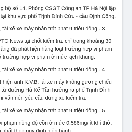
g bộ số 14, Phòng CSGT Công an TP Hà Nội lập
 tại khu vực phố Trịnh Đình Cửu - cầu Định Công.
TC News tại chốt kiểm tra, chỉ trong khoảng 30
năng đã phát hiện hàng loạt trường hợp vi phạm
có trường hợp vi phạm ở mức kịch khung.
t hiện anh K.V.B. lái xe máy không gương chiếu
i từ đường Hà Kế Tần hướng ra phố Trịnh Đình
hi vấn nên yêu cầu dừng xe kiểm tra.
 vi phạm nồng độ cồn ở mức 0,586mg/lít khí thở,
 nhất theo quy định hiện hành.