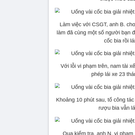
Làm việc với CSGT, anh B. cho 
làm đã cùng một số người bạn đi 
cốc bia rồi l
Với lỗi vi phạm trên, nam tài x
phép lái xe 23 th
Khoảng 10 phút sau, tổ công tác 
rượu bia vẫn l
Qua kiểm tra, anh N. vi phạm 