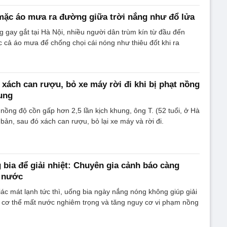
mặc áo mưa ra đường giữa trời nắng như đổ lửa
 gay gắt tại Hà Nội, nhiều người dân trùm kín từ đầu đến
 cả áo mưa để chống chọi cái nóng như thiêu đốt khi ra
xách can rượu, bỏ xe máy rời đi khi bị phạt nồng
ung
nồng độ cồn gấp hơn 2,5 lần kịch khung, ông T. (52 tuổi, ở Hà
bản, sau đó xách can rượu, bỏ lại xe máy và rời đi.
 bia để giải nhiệt: Chuyên gia cảnh báo càng
 nước
ác mát lạnh tức thì, uống bia ngày nắng nóng không giúp giải
n cơ thể mất nước nghiêm trọng và tăng nguy cơ vi phạm nồng