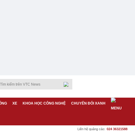
ỐNG
XE
KHOA HỌC CÔNG NGHỆ
CHUYỂN ĐỔI XANH
Liên hệ quảng cáo:
024 36321588