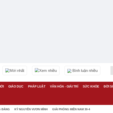
Mới nhất
Xem nhiều
Bình luận nhiều
IỚI
GIÁO DỤC
PHÁP LUẬT
VĂN HÓA - GIẢI TRÍ
SỨC KHỎE
ĐỜI S
G ĐẢNG
KỶ NGUYÊN VƯƠN MÌNH
GIẢI PHÓNG MIỀN NAM 30-4