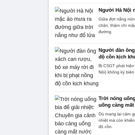
Người Hà Nội 
Giữa đợt nắng nóng
chân, thậm chí mặc
đường.
Người đàn ông 
độ cồn kịch kh
Bị CSGT phát hiện 
Nội) không ký biên 
Trời nóng uống
uống càng mất
Dù mang lại cảm gi
nhiệt mà còn khiế
độ cồn.