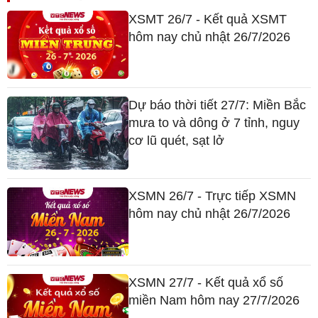
XSMT 26/7 - Kết quả XSMT
hôm nay chủ nhật 26/7/2026
Dự báo thời tiết 27/7: Miền Bắc
mưa to và dông ở 7 tỉnh, nguy
cơ lũ quét, sạt lở
XSMN 26/7 - Trực tiếp XSMN
hôm nay chủ nhật 26/7/2026
XSMN 27/7 - Kết quả xổ số
miền Nam hôm nay 27/7/2026