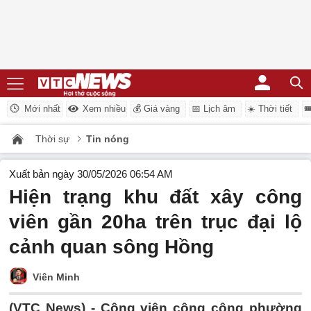
Mới nhất
Xem nhiều
💰 Giá vàng
📅 Lịch âm
☀️ Thời tiết

Thời sự
Tin nóng
Xuất bản ngày 30/05/2026 06:54 AM
Hiện trạng khu đất xây công
viên gần 20ha trên trục đại lộ
cảnh quan sông Hồng
Viên Minh
(VTC News) -
Công viên công cộng phường