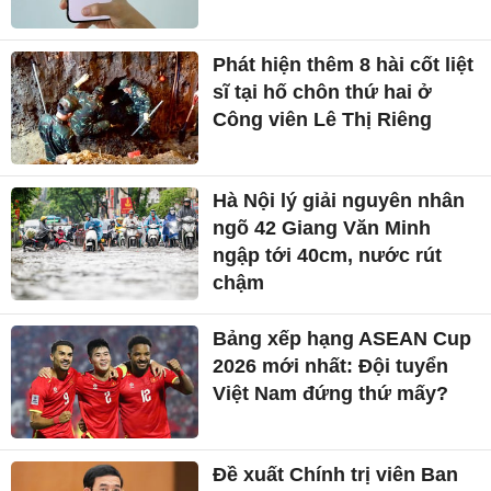
Phát hiện thêm 8 hài cốt liệt
sĩ tại hố chôn thứ hai ở
Công viên Lê Thị Riêng
Hà Nội lý giải nguyên nhân
ngõ 42 Giang Văn Minh
ngập tới 40cm, nước rút
chậm
Bảng xếp hạng ASEAN Cup
2026 mới nhất: Đội tuyển
Việt Nam đứng thứ mấy?
Đề xuất Chính trị viên Ban