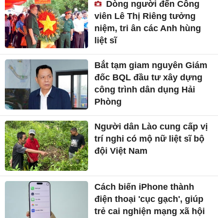
Dòng người đến Công
viên Lê Thị Riêng tưởng
niệm, tri ân các Anh hùng
liệt sĩ
Bắt tạm giam nguyên Giám
đốc BQL đầu tư xây dựng
công trình dân dụng Hải
Phòng
Người dân Lào cung cấp vị
trí nghi có mộ nữ liệt sĩ bộ
đội Việt Nam
Cách biến iPhone thành
điện thoại 'cục gạch', giúp
trẻ cai nghiện mạng xã hội