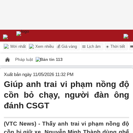
Mới nhất
Xem nhiều
💰 Giá vàng
📅 Lịch âm
☀️ Thời tiết

Pháp luật
Bản tin 113
Xuất bản ngày 11/05/2026 11:32 PM
Giúp anh trai vi phạm nồng độ
cồn bỏ chạy, người đàn ông
đánh CSGT
(VTC News) -
Thấy anh trai vi phạm nồng độ
cồn bị giữ xe, Nguyễn Minh Thành dùng ghế