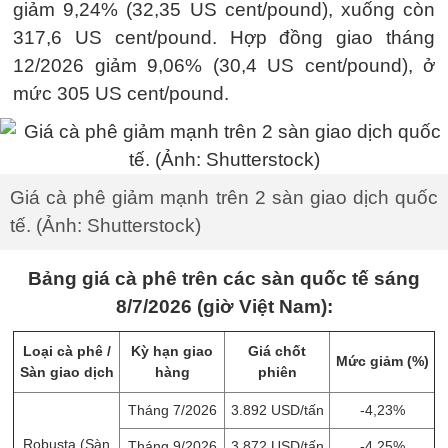
giảm 9,24% (32,35 US cent/pound), xuống còn
317,6 US cent/pound. Hợp đồng giao tháng
12/2026 giảm 9,06% (30,4 US cent/pound), ở
mức 305 US cent/pound.
Giá cà phê giảm mạnh trên 2 sàn giao dịch quốc
tế. (Ảnh: Shutterstock)
Bảng giá cà phê trên các sàn quốc tế sáng
8/7/2026 (giờ Việt Nam):
Loại cà phê /
Kỳ hạn giao
Giá chốt
Mức giảm (%)
Sàn giao dịch
hàng
phiên
Tháng 7/2026
3.892 USD/tấn
-4,23%
Robusta (Sàn
Tháng 9/2026
3.872 USD/tấn
-4,25%