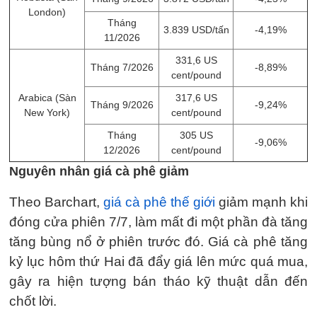
London)
Tháng
3.839 USD/tấn
-4,19%
11/2026
331,6 US
Tháng 7/2026
-8,89%
cent/pound
Arabica (Sàn
317,6 US
Tháng 9/2026
-9,24%
New York)
cent/pound
Tháng
305 US
-9,06%
12/2026
cent/pound
Nguyên nhân giá cà phê giảm
Theo Barchart,
giá cà phê thế giới
giảm mạnh khi
đóng cửa phiên 7/7, làm mất đi một phần đà tăng
tăng bùng nổ ở phiên trước đó. Giá cà phê tăng
kỷ lục hôm thứ Hai đã đẩy giá lên mức quá mua,
gây ra hiện tượng bán tháo kỹ thuật dẫn đến
chốt lời.