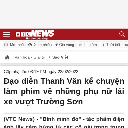
Mới nhất
Xem nhiều
💰 Giá vàng
📅 Lịch âm
☀️ Thời tiết

Văn hóa - Giải trí
Sao Việt
Cập nhật lúc 03:19 PM ngày 23/02/2023
Đạo diễn Thanh Vân kể chuyện
làm phim về những phụ nữ lái
xe vượt Trường Sơn
(VTC News) -
"Bình minh đỏ" - tác phẩm điện
ảnh lấy cảm hứng từ các cô gái trong trung