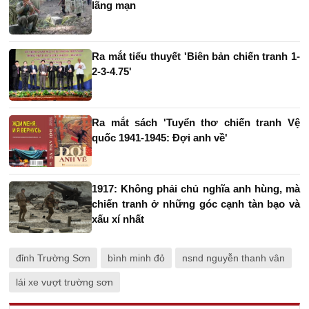
lãng mạn
Ra mắt tiểu thuyết 'Biên bản chiến tranh 1-
2-3-4.75'
Ra mắt sách 'Tuyển thơ chiến tranh Vệ
quốc 1941-1945: Đợi anh về'
1917: Không phải chủ nghĩa anh hùng, mà
chiến tranh ở những góc cạnh tàn bạo và
xấu xí nhất
đỉnh Trường Sơn
bình minh đỏ
nsnd nguyễn thanh vân
lái xe vượt trường sơn