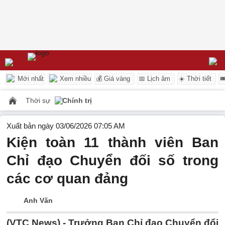
Mới nhất
Xem nhiều
💰 Giá vàng
📅 Lịch âm
☀️ Thời tiết

Thời sự
Chính trị
Xuất bản ngày 03/06/2026 07:05 AM
Kiện toàn 11 thành viên Ban
Chỉ đạo Chuyển đối số trong
các cơ quan đảng
Anh Văn
(VTC News) -
Trưởng Ban Chỉ đạo Chuyển đổi