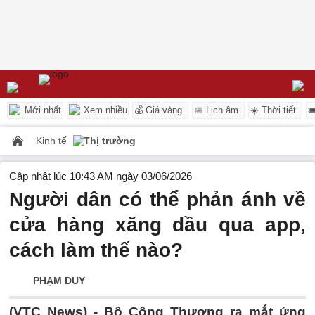
Mới nhất
Xem nhiều
💰 Giá vàng
📅 Lịch âm
☀️ Thời tiết

Kinh tế
Thị trường
Cập nhật lúc 10:43 AM ngày 03/06/2026
Người dân có thể phản ánh về
cửa hàng xăng dầu qua app,
cách làm thế nào?
PHẠM DUY
(VTC News) -
Bộ Công Thương ra mắt ứng