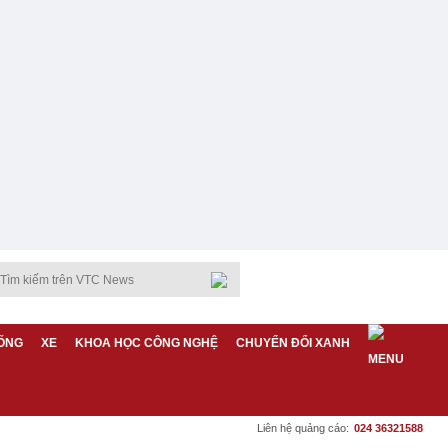
ỐNG
XE
KHOA HỌC CÔNG NGHỆ
CHUYỂN ĐỔI XANH
Liên hệ quảng cáo:
024 36321588