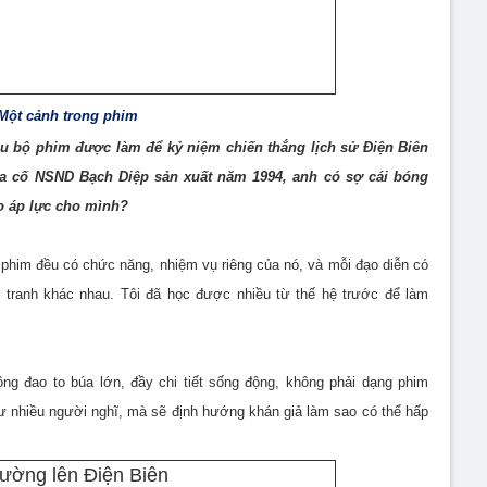
Một cảnh trong phim
iều bộ phim được làm để kỷ niệm chiến thắng lịch sử Điện Biên
ủa cố NSND Bạch Diệp sản xuất năm 1994, anh có sợ cái bóng
o áp lực cho mình?
ộ phim đều có chức năng, nhiệm vụ riêng của nó, và mỗi đạo diễn có
n tranh khác nhau. Tôi đã học được nhiều từ thế hệ trước để làm
ng đao to búa lớn, đầy chi tiết sống động, không phải dạng phim
ư nhiều người nghĩ, mà sẽ định hướng khán giả làm sao có thể hấp