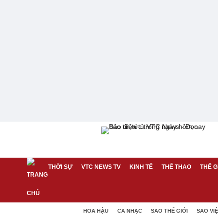
THỜI SỰ
VTC NEWS TV
KINH TẾ
THỂ THAO
THẾ G
HOA HẬU
CA NHẠC
SAO THẾ GIỚI
SAO VI