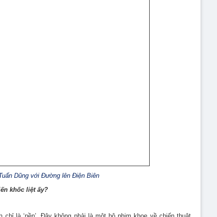
Tuấn Dũng với Đường lên Điện Biên
ến khốc liệt ấy?
 chỉ là ‘nền’. Đây không phải là một bộ phim khoe về chiến thuật