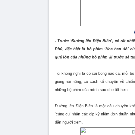
- Trước ‘Đường lên Điện Biên’, có rất nh
Phủ, đặc biệt là bộ phim ‘Hoa ban đỏ’ c
quá lớn của những bộ phim đi trước sẽ tạ
Tôi không nghĩ là có cái bóng nào cả, mỗi b
giọng nói riêng, có cách kể chuyện về chiế
những bộ phim của mình sao cho tốt hơn.
Đường lên Điện Biên là một câu chuyện khô
‘cúng cụ’ nhân các dịp kỷ niệm đơn thuần nh
dẫn người xem.