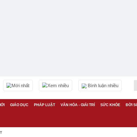
Mới nhất
Xem nhiều
Bình luận nhiều
IỚI
GIÁO DỤC
PHÁP LUẬT
VĂN HÓA - GIẢI TRÍ
SỨC KHỎE
ĐỜI S
ỆT