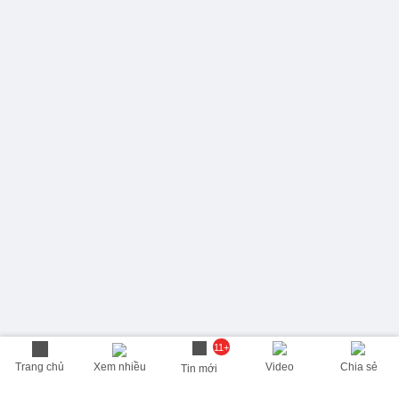
11+
Trang chủ
Xem nhiều
Video
Chia sẻ
Tin mới