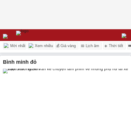
Mới nhất
Xem nhiều
💰 Giá vàng
📅 Lịch âm
☀️ Thời tiết

bình minh đỏ