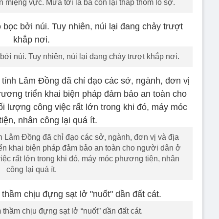
 miệng vực. Mưa tới là bà con lại thấp thỏm lo sợ.
i núi. Tuy nhiên, núi lại đang chảy trượt khắp nơi.
ỉnh Lâm Đồng đã chỉ đạo các sở, ngành, đơn vị và địa
ển khai biện pháp đảm bảo an toàn cho người dân ở
iệc rất lớn trong khi đó, máy móc phương tiện, nhân
công lại quá ít.
hầm chịu đựng sạt lở “nuốt” dần đất cát.