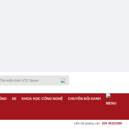
ỐNG
XE
KHOA HỌC CÔNG NGHỆ
CHUYỂN ĐỔI XANH
Liên hệ quảng cáo:
024 36321588