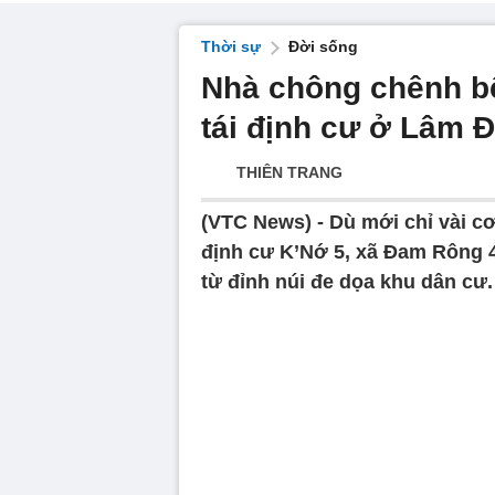
Thời sự
Đời sống
Nhà chông chênh b
tái định cư ở Lâm 
THIÊN TRANG
(VTC News) -
Dù mới chỉ vài c
định cư K’Nớ 5, xã Đam Rông 4 
từ đỉnh núi đe dọa khu dân cư.