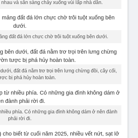
i nhau và sẵn sàng chảy xuống vùi lấp nhà dân.
ng đất đá lớn chực chờ trôi tuột xuống bên dưới.
ưới, đất đá nằm trơ trọi trên lưng chừng đồi, cây cối,
ợc bị phá hủy hoàn toàn.
ừ nhiều phía. Có những gia đình không dám ở nên đành
phải rời đi.