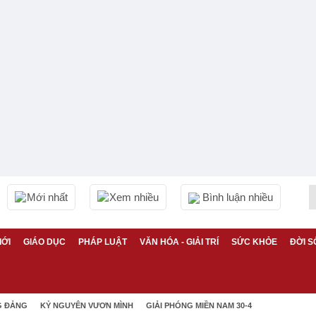
Mới nhất
Xem nhiều
Bình luận nhiều
IỚI
GIÁO DỤC
PHÁP LUẬT
VĂN HÓA - GIẢI TRÍ
SỨC KHỎE
ĐỜI S
G ĐẢNG
KỶ NGUYÊN VƯƠN MÌNH
GIẢI PHÓNG MIỀN NAM 30-4