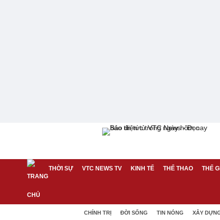
THỜI SỰ
VTC NEWS TV
KINH TẾ
THỂ THAO
THẾ G
CHÍNH TRỊ
ĐỜI SỐNG
TIN NÓNG
XÂY DỰN