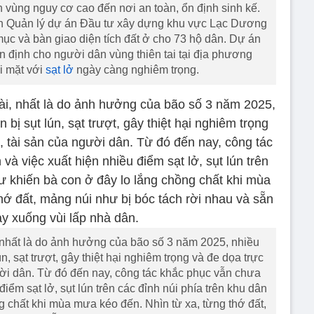
 vùng nguy cơ cao đến nơi an toàn, ổn định sinh kế.
an Quản lý dự án Đầu tư xây dựng khu vực Lạc Dương
ục và bàn giao diện tích đất ở cho 73 hộ dân. Dự án
n định cho người dân vùng thiên tai tại địa phương
i mặt với
sạt lở
ngày càng nghiêm trọng.
nhất là do ảnh hưởng của bão số 3 năm 2025, nhiều
n, sạt trượt, gây thiệt hại nghiêm trọng và đe dọa trực
ười dân. Từ đó đến nay, công tác khắc phục vẫn chưa
iểm sạt lở, sụt lún trên các đỉnh núi phía trên khu dân
g chất khi mùa mưa kéo đến. Nhìn từ xa, từng thớ đất,