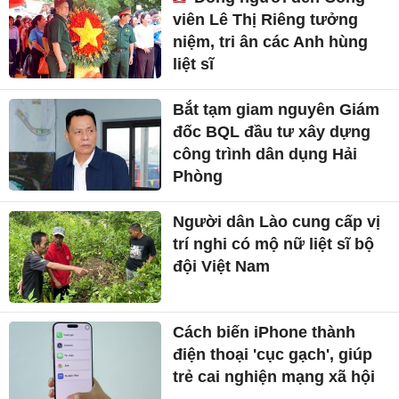
viên Lê Thị Riêng tưởng
niệm, tri ân các Anh hùng
liệt sĩ
Bắt tạm giam nguyên Giám
đốc BQL đầu tư xây dựng
công trình dân dụng Hải
Phòng
Người dân Lào cung cấp vị
trí nghi có mộ nữ liệt sĩ bộ
đội Việt Nam
Cách biến iPhone thành
điện thoại 'cục gạch', giúp
trẻ cai nghiện mạng xã hội