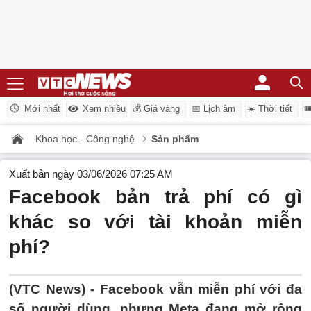
Mới nhất
Xem nhiều
💰 Giá vàng
📅 Lịch âm
☀️ Thời tiết

Khoa học - Công nghệ
Sản phẩm
Xuất bản ngày 03/06/2026 07:25 AM
Facebook bản trả phí có gì
khác so với tài khoản miễn
phí?
(VTC News) -
Facebook vẫn miễn phí với đa
số người dùng, nhưng Meta đang mở rộng