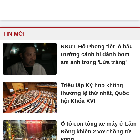
TIN MỚI
NSƯT Hồ Phong tiết lộ hậu
trường cảnh bị đánh bom
ám ảnh trong 'Lửa trắng'
Triệu tập Kỳ họp không
thường lệ thứ nhất, Quốc
hội Khóa XVI
Ô tô con tông xe máy ở Lâm
Đồng khiến 2 vợ chồng tử
vong