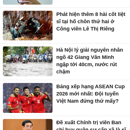
Phát hiện thêm 8 hài cốt liệt
sĩ tại hố chôn thứ hai ở
Công viên Lê Thị Riêng
Hà Nội lý giải nguyên nhân
ngõ 42 Giang Văn Minh
ngập tới 40cm, nước rút
chậm
Bảng xếp hạng ASEAN Cup
2026 mới nhất: Đội tuyển
Việt Nam đứng thứ mấy?
Đề xuất Chính trị viên Ban
chỉ huy quân sự cấp xã là sĩ