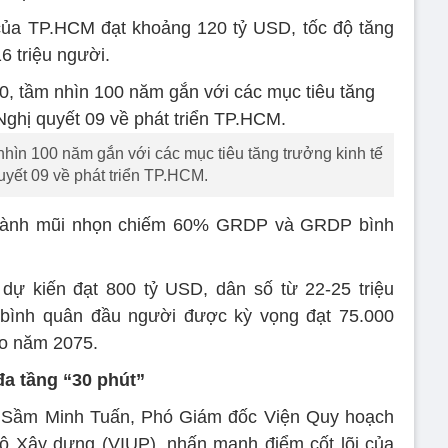
của TP.HCM đạt khoảng 120 tỷ USD, tốc độ tăng
 triệu người.
ìn 100 năm gắn với các mục tiêu tăng trưởng kinh tế
uyết 09 về phát triển TP.HCM.
 thành mũi nhọn chiếm 60% GRDP và GRDP bình
dự kiến đạt 800 tỷ USD, dân số từ 22-25 triệu
bình quân đầu người được kỳ vọng đạt 75.000
o năm 2075.
đa tầng “30 phút”
g Sầm Minh Tuấn, Phó Giám đốc Viện Quy hoạch
Bộ Xây dựng (VIUP), nhấn mạnh điểm cốt lõi của