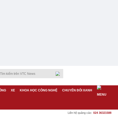
ỐNG
XE
KHOA HỌC CÔNG NGHỆ
CHUYỂN ĐỔI XANH
Liên hệ quảng cáo:
024 36321588