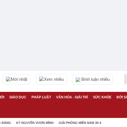
Mới nhất
Xem nhiều
Bình luận nhiều
IỚI
GIÁO DỤC
PHÁP LUẬT
VĂN HÓA - GIẢI TRÍ
SỨC KHỎE
ĐỜI S
G ĐẢNG
KỶ NGUYÊN VƯƠN MÌNH
GIẢI PHÓNG MIỀN NAM 30-4