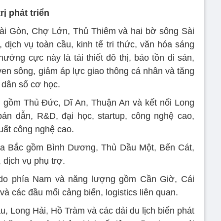
ị phát triển
Sài Gòn, Chợ Lớn, Thủ Thiêm và hai bờ sông Sài
ị, dịch vụ toàn cầu, kinh tế tri thức, văn hóa sáng
ướng cực này là tái thiết đô thị, bảo tồn di sản,
en sông, giảm áp lực giao thông cá nhân và tăng
ải dân số cơ học.
 gồm Thủ Đức, Dĩ An, Thuận An và kết nối Long
bán dẫn, R&D, đại học, startup, công nghệ cao,
xuất công nghệ cao.
hía Bắc gồm Bình Dương, Thủ Dầu Một, Bến Cát,
dịch vụ phụ trợ.
 do phía Nam và năng lượng gồm Cần Giờ, Cái
à các đầu mối cảng biển, logistics liên quan.
, Long Hải, Hồ Tràm và các dải du lịch biển phát