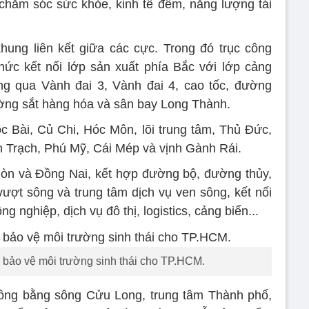
, chăm sóc sức khỏe, kinh tế đêm, năng lượng tái
khung liên kết giữa các cực. Trong đó trục công
hức kết nối lớp sản xuất phía Bắc với lớp cảng
ng qua Vành đai 3, Vành đai 4, cao tốc, đường
đường sắt hàng hóa và sân bay Long Thành.
c Bài, Củ Chi, Hóc Môn, lõi trung tâm, Thủ Đức,
 Trạch, Phú Mỹ, Cái Mép và vịnh Gành Rái.
Gòn và Đồng Nai, kết hợp đường bộ, đường thủy,
vượt sông và trung tâm dịch vụ ven sông, kết nối
g nghiệp, dịch vụ đô thị, logistics, cảng biển...
n bảo vệ môi trường sinh thái cho TP.HCM.
Đồng bằng sông Cửu Long, trung tâm Thành phố,