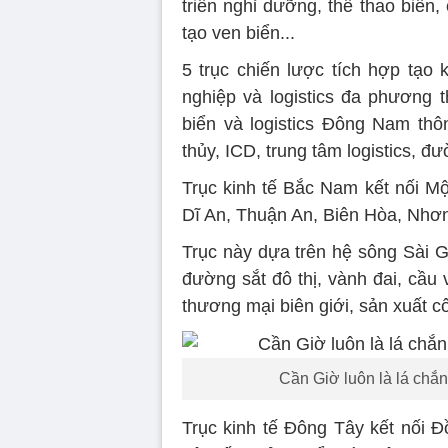
triển nghỉ dưỡng, thể thao biển
tạo ven biển...
5 trục chiến lược tích hợp tạo 
nghiệp và logistics đa phương t
biển và logistics Đông Nam thô
thủy, ICD, trung tâm logistics, 
Trục kinh tế Bắc Nam kết nối Mộ
Dĩ An, Thuận An, Biên Hòa, Nhơn
Trục này dựa trên hệ sông Sài 
đường sắt đô thị, vành đai, cầu 
thương mại biên giới, sản xuất côn
Cần Giờ luôn là lá chắ
Trục kinh tế Đông Tây kết nối 