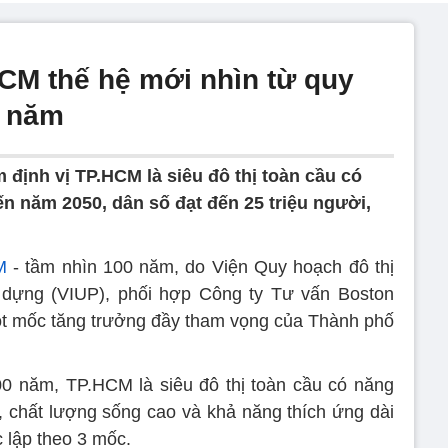
HCM thế hệ mới nhìn từ quy
0 năm
 định vị TP.HCM là siêu đô thị toàn cầu có
n năm 2050, dân số đạt đến 25 triệu người,
M
- tầm nhìn 100 năm, do Viện Quy hoạch đô thị
 dựng (VIUP), phối hợp Công ty Tư vấn Boston
ột mốc tăng trưởng đầy tham vọng của Thành phố
0 năm, TP.HCM là siêu đô thị toàn cầu có năng
o, chất lượng sống cao và khả năng thích ứng dài
c lập theo 3 mốc.