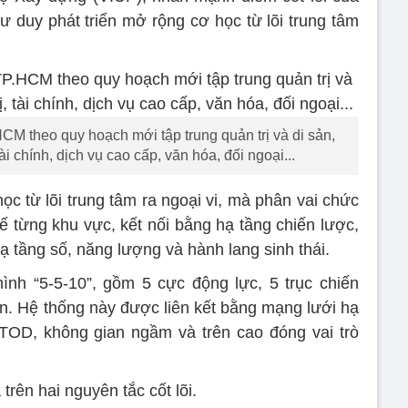
ư duy phát triển mở rộng cơ học từ lõi trung tâm
CM theo quy hoạch mới tập trung quản trị và di sản,
tài chính, dịch vụ cao cấp, văn hóa, đối ngoại...
c từ lõi trung tâm ra ngoại vi, mà phân vai chức
hế từng khu vực, kết nối bằng hạ tầng chiến lược,
hạ tầng số, năng lượng và hành lang sinh thái.
nh “5-5-10”, gồm 5 cực động lực, 5 trục chiến
iển. Hệ thống này được liên kết bằng mạng lưới hạ
 TOD, không gian ngầm và trên cao đóng vai trò
rên hai nguyên tắc cốt lõi.