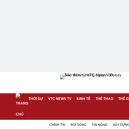
THỜI SỰ
VTC NEWS TV
KINH TẾ
THỂ THAO
THẾ G
CHÍNH TRỊ
ĐỜI SỐNG
TIN NÓNG
XÂY DỰN