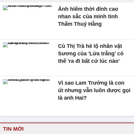
Ảnh hiếm thời đỉnh cao
nhan sắc của minh tinh
Thẩm Thuý Hằng
Cù Thị Trà hé lộ nhân vật
Sương của 'Lửa trắng' có
thể 'ra đi bất cứ lúc nào'
Vì sao Lam Trường là con
út nhưng vẫn luôn được gọi
là anh Hai?
TIN MỚI