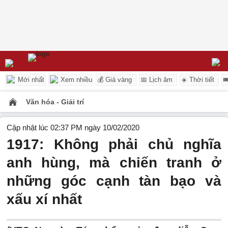
Mới nhất
Xem nhiều
💰 Giá vàng
📅 Lịch âm
☀️ Thời tiết

Văn hóa - Giải trí
Cập nhật lúc 02:37 PM ngày 10/02/2020
1917: Không phải chủ nghĩa
anh hùng, mà chiến tranh ở
những góc cạnh tàn bạo và
xấu xí nhất