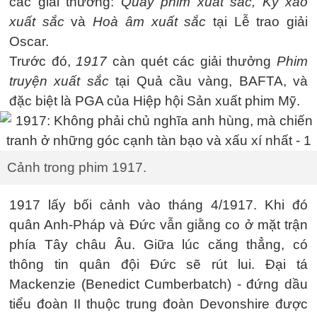
các giải thưởng:
Quay phim xuất sắc, Kỹ xảo
xuất sắc
và
Hoà âm xuất sắc
tại Lễ trao giải
Oscar.
Trước đó,
1917
càn quét các giải thưởng
Phim
truyện xuất sắc
tại Quả cầu vàng, BAFTA, và
đặc biệt là PGA của Hiệp hội Sản xuất phim Mỹ.
Cảnh trong phim 1917.
1917 lấy bối cảnh vào tháng 4/1917. Khi đó
quân Anh-Pháp và Đức vẫn giằng co ở mặt trận
phía Tây châu Âu. Giữa lúc căng thẳng, có
thông tin quân đội Đức sẽ rút lui. Đại tá
Mackenzie (Benedict Cumberbatch) - đứng dầu
tiểu đoàn II thuộc trung đoàn Devonshire được