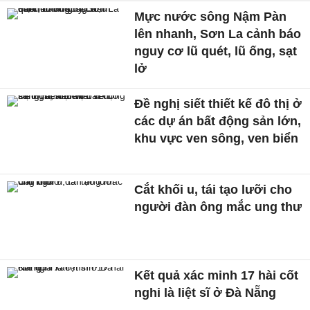
Mực nước sông Nậm Pàn
lên nhanh, Sơn La cảnh báo
nguy cơ lũ quét, lũ ống, sạt
lở
Đề nghị siết thiết kế đô thị ở
các dự án bất động sản lớn,
khu vực ven sông, ven biển
Cắt khối u, tái tạo lưỡi cho
người đàn ông mắc ung thư
Kết quả xác minh 17 hài cốt
nghi là liệt sĩ ở Đà Nẵng