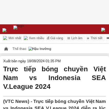
Mới nhất
Xem nhiều
💰 Giá vàng
📅 Lịch âm
☀️ Thời tiết

Thể thao
Hậu trường
Xuất bản ngày 18/08/2024 01:35 PM
Trực tiếp bóng chuyền Việt
Nam vs Indonesia SEA
V.League 2024
(VTC News) -
Trực tiếp bóng chuyền Việt Nam
vs Indonesia SEA V.League 2024 diễn ra lúc