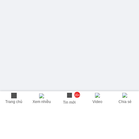
16+
Trang chủ
Xem nhiều
Video
Chia sẻ
Tin mới