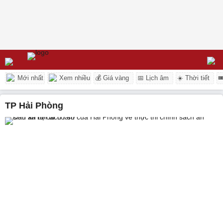
Mới nhất
Xem nhiều
💰 Giá vàng
📅 Lịch âm
☀️ Thời tiết

TP Hải Phòng