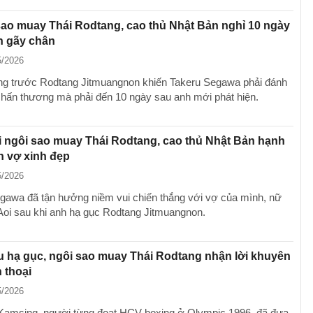
ao muay Thái Rodtang, cao thủ Nhật Bản nghỉ 10 ngày
n gãy chân
5/2026
ng trước Rodtang Jitmuangnon khiến Takeru Segawa phải đánh
chấn thương mà phải đến 10 ngày sau anh mới phát hiện.
 ngôi sao muay Thái Rodtang, cao thủ Nhật Bản hạnh
n vợ xinh đẹp
5/2026
gawa đã tận hưởng niềm vui chiến thắng với vợ của mình, nữ
 Aoi sau khi anh hạ gục Rodtang Jitmuangnon.
u hạ gục, ngôi sao muay Thái Rodtang nhận lời khuyên
 thoại
5/2026
amsing, người từng đoạt HCV boxing ở Olympic 1996, đã đưa