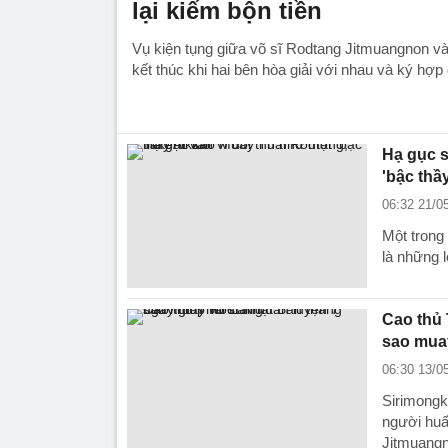
lại kiếm bộn tiền
Vụ kiện tụng giữa võ sĩ Rodtang Jitmuangnon 
kết thúc khi hai bên hòa giải với nhau và ký hợp
Hạ gục s
'bậc thầ
06:32 21/0
Một trong
là những l
Cao thủ 
sao mua
06:30 13/0
Sirimongk
người huấ
Jitmuangn