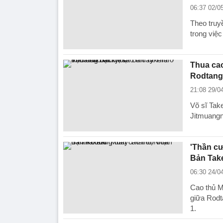
06:37 02/0
Theo truy
trong việc
Thua cao
Rodtang
21:08 29/0
Võ sĩ Tak
Jitmuangn
'Thần cư
Bản Tak
06:30 24/0
Cao thủ M
giữa Rod
1.