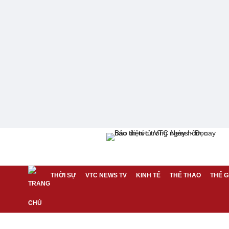
THỜI SỰ
VTC NEWS TV
KINH TẾ
THỂ THAO
THẾ G