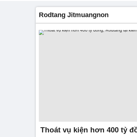
Rodtang Jitmuangnon
Thoát vụ kiện hơn 400 tỷ 