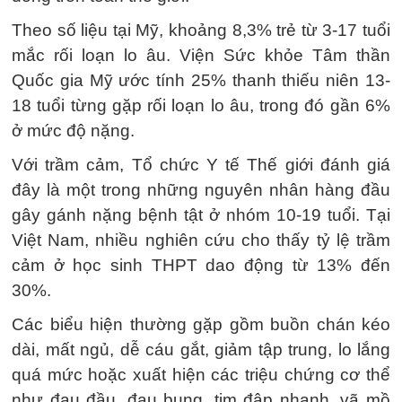
Theo số liệu tại Mỹ, khoảng 8,3% trẻ từ 3-17 tuổi
mắc rối loạn lo âu. Viện Sức khỏe Tâm thần
Quốc gia Mỹ ước tính 25% thanh thiếu niên 13-
18 tuổi từng gặp rối loạn lo âu, trong đó gần 6%
ở mức độ nặng.
Với trầm cảm, Tổ chức Y tế Thế giới đánh giá
đây là một trong những nguyên nhân hàng đầu
gây gánh nặng bệnh tật ở nhóm 10-19 tuổi. Tại
Việt Nam, nhiều nghiên cứu cho thấy tỷ lệ trầm
cảm ở học sinh THPT dao động từ 13% đến
30%.
Các biểu hiện thường gặp gồm buồn chán kéo
dài, mất ngủ, dễ cáu gắt, giảm tập trung, lo lắng
quá mức hoặc xuất hiện các triệu chứng cơ thể
như đau đầu, đau bụng, tim đập nhanh, vã mồ