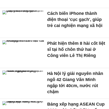
Cách biến iPhone thành
điện thoại 'cục gạch', giúp
trẻ cai nghiện mạng xã hội
Phát hiện thêm 8 hài cốt liệt
sĩ tại hố chôn thứ hai ở
Công viên Lê Thị Riêng
Hà Nội lý giải nguyên nhân
ngõ 42 Giang Văn Minh
ngập tới 40cm, nước rút
chậm
Bảng xếp hạng ASEAN Cup