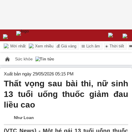
Mới nhất
Xem nhiều
💰 Giá vàng
📅 Lịch âm
☀️ Thời tiết

Sức khỏe
Tin tức
Xuất bản ngày 29/05/2026 05:15 PM
Thất vọng sau bài thi, nữ sinh
13 tuổi uống thuốc giảm đau
liều cao
Như Loan
(VTC News) -
Một bé gái 13 tuổi uống thuốc