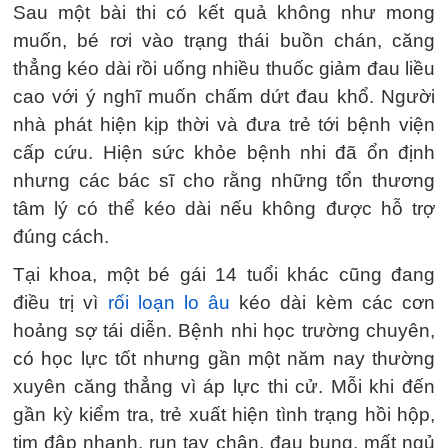
Sau một bài thi có kết quả không như mong
muốn, bé rơi vào trạng thái buồn chán, căng
thẳng kéo dài rồi uống nhiều thuốc giảm đau liều
cao với ý nghĩ muốn chấm dứt đau khổ. Người
nhà phát hiện kịp thời và đưa trẻ tới bệnh viện
cấp cứu. Hiện sức khỏe bệnh nhi đã ổn định
nhưng các bác sĩ cho rằng những tổn thương
tâm lý có thể kéo dài nếu không được hỗ trợ
đúng cách.
Tại khoa, một bé gái 14 tuổi khác cũng đang
điều trị vì
rối loạn lo âu
kéo dài kèm các cơn
hoảng sợ tái diễn. Bệnh nhi học trường chuyên,
có học lực tốt nhưng gần một năm nay thường
xuyên căng thẳng vì áp lực thi cử. Mỗi khi đến
gần kỳ kiểm tra, trẻ xuất hiện tình trạng hồi hộp,
tim đập nhanh, run tay chân, đau bụng, mất ngủ