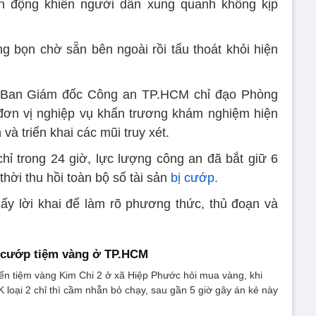
 động khiến người dân xung quanh không kịp
g bọn chờ sẵn bên ngoài rồi tẩu thoát khỏi hiện
o, Ban Giám đốc Công an TP.HCM chỉ đạo Phòng
đơn vị nghiệp vụ khẩn trương khám nghiệm hiện
và triển khai các mũi truy xét.
hỉ trong 24 giờ, lực lượng công an đã bắt giữ 6
thời thu hồi toàn bộ số tài sản
bị cướp.
ấy lời khai để làm rõ phương thức, thủ đoạn và
 cướp tiệm vàng ở TP.HCM
ến tiệm vàng Kim Chi 2 ở xã Hiệp Phước hỏi mua vàng, khi
loại 2 chỉ thì cầm nhẫn bỏ chạy, sau gần 5 giờ gây án kẻ này