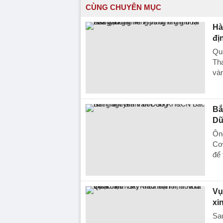
CÙNG CHUYÊN MỤC
Hà
đị
Quá
Th
vàn
Bắ
Dũ
Ôn
Cơ 
để 
Vụ
xin
Sau