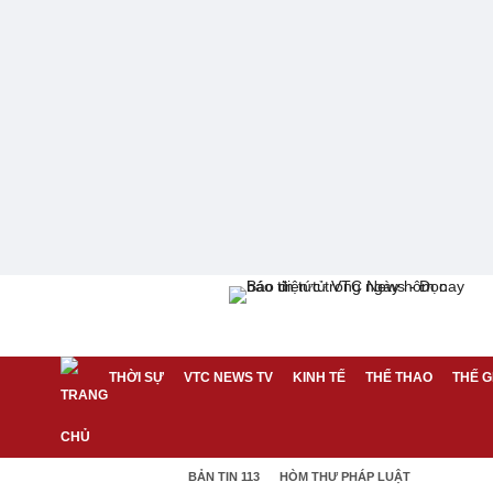
THỜI SỰ
VTC NEWS TV
KINH TẾ
THỂ THAO
THẾ G
BẢN TIN 113
HÒM THƯ PHÁP LUẬT