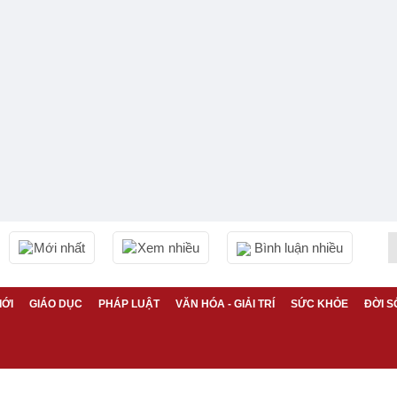
Mới nhất
Xem nhiều
Bình luận nhiều
IỚI
GIÁO DỤC
PHÁP LUẬT
VĂN HÓA - GIẢI TRÍ
SỨC KHỎE
ĐỜI S