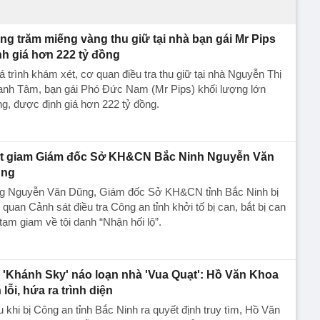
ng trăm miếng vàng thu giữ tại nhà bạn gái Mr Pips
nh giá hơn 222 tỷ đồng
 trình khám xét, cơ quan điều tra thu giữ tại nhà Nguyễn Thị
anh Tâm, bạn gái Phó Đức Nam (Mr Pips) khối lượng lớn
g, được định giá hơn 222 tỷ đồng.
t giam Giám đốc Sở KH&CN Bắc Ninh Nguyễn Văn
ng
g Nguyễn Văn Dũng, Giám đốc Sở KH&CN tỉnh Bắc Ninh bị
quan Cảnh sát điều tra Công an tỉnh khởi tố bị can, bắt bị can
tạm giam về tội danh “Nhận hối lộ”.
 'Khánh Sky' náo loạn nhà 'Vua Quạt': Hồ Văn Khoa
 lỗi, hứa ra trình diện
 khi bị Công an tỉnh Bắc Ninh ra quyết định truy tìm, Hồ Văn