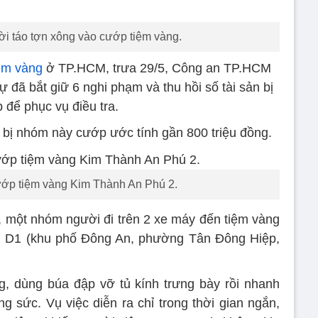
i táo tợn xông vào cướp tiệm vàng.
ệm vàng
ở TP.HCM, trưa 29/5, Công an TP.HCM
 đã bắt giữ 6 nghi phạm và thu hồi số tài sản bị
 để phục vụ điều tra.
c bị nhóm này cướp ước tính gần 800 triệu đồng.
ướp tiệm vàng Kim Thành An Phú 2.
 một nhóm người đi trên 2 xe máy đến tiệm vàng
 D1 (khu phố Đông An, phường Tân Đông Hiệp,
g, dùng búa đập vỡ tủ kính trưng bày rồi nhanh
ng sức. Vụ việc diễn ra chỉ trong thời gian ngắn,