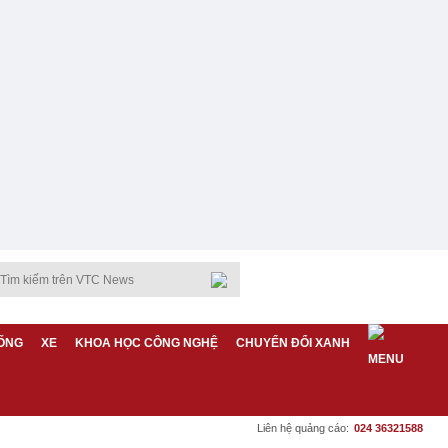
ỐNG
XE
KHOA HỌC CÔNG NGHỆ
CHUYỂN ĐỔI XANH
Liên hệ quảng cáo:
024 36321588