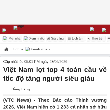
Mới nhất
Xem nhiều
💰 Giá vàng
📅 Lịch âm
☀️ Thời tiết

Kinh tế
Doanh nhân
Cập nhật lúc 05:01 PM ngày 29/05/2026
Việt Nam lọt top 4 toàn cầu về
tốc độ tăng người siêu giàu
Bằng Lăng
(VTC News) -
Theo Báo cáo Thịnh vượng
2026, Việt Nam hiện có 1.233 cá nhân sở hữu