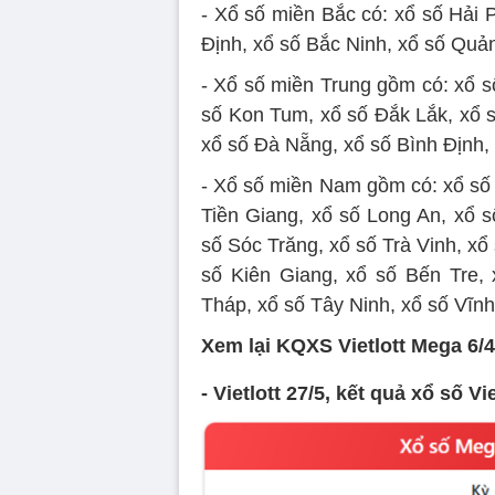
- Xổ số miền Bắc có: xổ số Hải 
Định, xổ số Bắc Ninh, xổ số Quả
- Xổ số miền Trung gồm có: xổ s
số Kon Tum, xổ số Đắk Lắk, xổ 
xổ số Đà Nẵng, xổ số Bình Định
- Xổ số miền Nam gồm có: xổ số 
Tiền Giang, xổ số Long An, xổ 
số Sóc Trăng, xổ số Trà Vinh, xổ
số Kiên Giang, xổ số Bến Tre,
Tháp, xổ số Tây Ninh, xổ số Vĩnh
Xem lại KQXS Vietlott Mega 6
- Vietlott 27/5, kết quả xổ số 