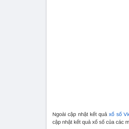
Ngoài cập nhật kết quả
xổ số Vie
cập nhật kết quả xổ số của các m