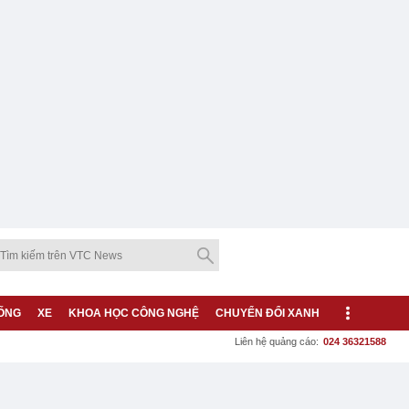
ỐNG
XE
KHOA HỌC CÔNG NGHỆ
CHUYỂN ĐỔI XANH
Liên hệ quảng cáo:
024 36321588