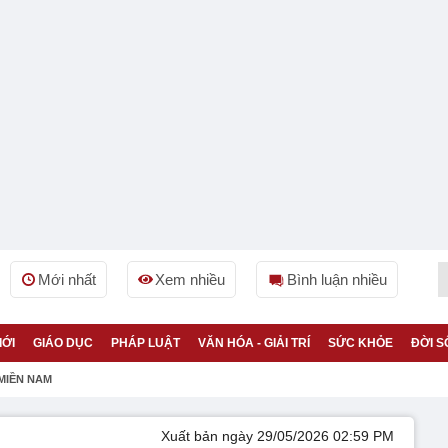
Mới nhất
Xem nhiều
Bình luận nhiều
IỚI
GIÁO DỤC
PHÁP LUẬT
VĂN HÓA - GIẢI TRÍ
SỨC KHỎE
ĐỜI S
MIỀN NAM
Xuất bản ngày 29/05/2026 02:59 PM