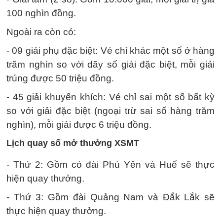
100 nghìn đồng.
Ngoài ra còn có:
- 09 giải phụ đặc biệt: Vé chỉ khác một số ở hàng
trăm nghìn so với dãy số giải đặc biệt, mỗi giải
trúng được 50 triệu đồng.
- 45 giải khuyến khích: Vé chỉ sai một số bất kỳ
so với giải đặc biệt (ngoại trừ sai số hàng trăm
nghìn), mỗi giải được 6 triệu đồng.
Lịch quay số mở thưởng XSMT
- Thứ 2: Gồm có đài Phú Yên và Huế sẽ thực
hiện quay thưởng.
- Thứ 3: Gồm đài Quảng Nam và Đắk Lắk sẽ
thực hiện quay thưởng.