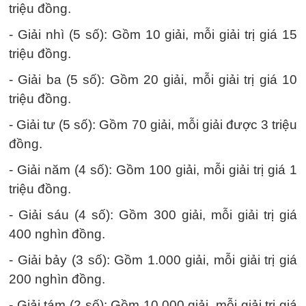
triệu đồng.
- Giải nhì (5 số): Gồm 10 giải, mỗi giải trị giá 15
triệu đồng.
- Giải ba (5 số): Gồm 20 giải, mỗi giải trị giá 10
triệu đồng.
- Giải tư (5 số): Gồm 70 giải, mỗi giải được 3 triệu
đồng.
- Giải năm (4 số): Gồm 100 giải, mỗi giải trị giá 1
triệu đồng.
- Giải sáu (4 số): Gồm 300 giải, mỗi giải trị giá
400 nghìn đồng.
- Giải bảy (3 số): Gồm 1.000 giải, mỗi giải trị giá
200 nghìn đồng.
- Giải tám (2 số): Gồm 10.000 giải, mỗi giải trị giá