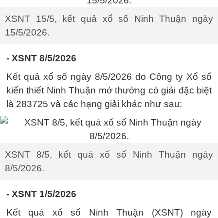
XSNT 15/5, kết quả xổ số Ninh Thuận ngày
15/5/2026.
- XSNT 8/5/2026
Kết quả xổ số ngày 8/5/2026 do Công ty Xổ số
kiến thiết Ninh Thuận mở thưởng có giải đặc biệt
là 283725 và các hạng giải khác như sau:
XSNT 8/5, kết quả xổ số Ninh Thuận ngày
8/5/2026.
- XSNT 1/5/2026
Kết quả xổ số Ninh Thuận (XSNT) ngày