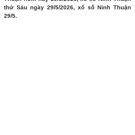
thứ Sáu ngày 29/5/2026, xổ số Ninh Thuận
29/5.