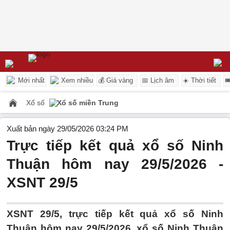
Mới nhất
Xem nhiều
💰 Giá vàng
📅 Lịch âm
☀️ Thời tiết

Xổ số
Xổ số miền Trung
Xuất bản ngày 29/05/2026 03:24 PM
Trực tiếp kết quả xổ số Ninh
Thuận hôm nay 29/5/2026 -
XSNT 29/5
XSNT 29/5, trực tiếp kết quả xổ số Ninh
Thuận hôm nay 29/5/2026, xổ số Ninh Thuận