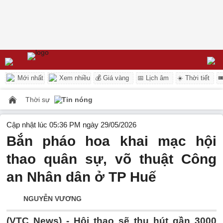
Mới nhất
Xem nhiều
💰 Giá vàng
📅 Lịch âm
☀️ Thời tiết

Thời sự
Tin nóng
Cập nhật lúc 05:36 PM ngày 29/05/2026
Bắn pháo hoa khai mạc hội
thao quân sự, võ thuật Công
an Nhân dân ở TP Huế
NGUYỄN VƯƠNG
(VTC News) -
Hội thao sẽ thu hút gần 3000