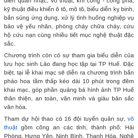
diễn quân nhạc, võ thuật, khí công - công phá,
kỹ thuật điều khiển ô tô, mô tô, biểu diễn kỵ binh,
bắn súng ứng dụng, xử lý tình huống nghiệp vụ
bảo vệ yếu nhân, phòng cháy chữa cháy, cứu
hộ cứu nạn cùng nhiều tiết mục nghệ thuật đặc
sắc.
Chương trình còn có sự tham gia biểu diễn của
lưu học sinh Lào đang học tập tại TP Huế. Đặc
biệt, tại lễ khai mạc sẽ diễn ra chương trình bắn
pháo hoa tầm thấp kéo dài 10 phút trong đêm
khai mạc, góp phần quảng bá hình ảnh TP Huế
thân thiện, an toàn, văn minh và giàu bản sắc
văn hóa.
Tham dự hội thao có 16 đội tuyển quân sự,
võ
thuật
gồm công an các tỉnh, thành phố: Hải
Phòng, Hưng Yên, Ninh Bình, Thanh Hóa, Nghệ