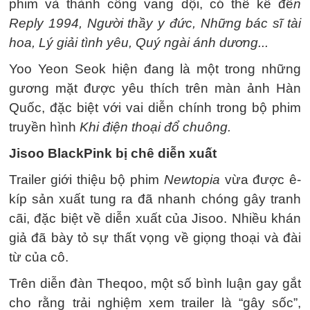
phim và thành công vang dội, có thể kể đế
n
Reply 1994, Người thầy y đức, Những bác sĩ tài
hoa, Lý giải tình yêu, Quý ngài ánh dương...
Yoo Yeon Seok hiện đang là một trong những
gương mặt được yêu thích trên màn ảnh Hàn
Quốc, đặc biệt với vai diễn chính trong bộ phim
truyền hình
Khi điện thoại đổ chuông.
Jisoo BlackPink bị chê diễn xuất
Trailer giới thiệu bộ phim
Newtopia
vừa được ê-
kíp sản xuất tung ra đã nhanh chóng gây tranh
cãi, đặc biệt về diễn xuất của Jisoo. Nhiều khán
giả đã bày tỏ sự thất vọng về giọng thoại và đài
từ của cô.
Trên diễn đàn Theqoo, một số bình luận gay gắt
cho rằng trải nghiệm xem trailer là “gây sốc”,