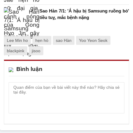
Sao Hàn 7/1: 'Á hậu bị Samsung ruồng bỏ'
tiều tuỵ, mắc bệnh nặng
Lee Min ho
hẹn hò
sao Hàn
Yoo Yeon Seok
blackpink
jisoo
Bình luận