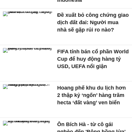
Đề xuất bỏ công chứng giao
dịch đất đai: Người mua
nhà sẽ gặp rủi ro nào?
FIFA tính bán cổ phần World
Cup để huy động hàng tỷ
USD, UEFA nổi giận
Hoang phế khu du lịch hơn
2 thập kỷ ‘ngốn’ hàng trăm
hecta ‘đất vàng’ ven biển
Ôn Bích Hà - từ cô gái
nghèo đến 'Bông hồng lửa'