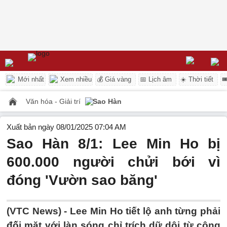
Mới nhất
Xem nhiều
💰 Giá vàng
📅 Lịch âm
☀️ Thời tiết

Văn hóa - Giải trí
Sao Hàn
Xuất bản ngày 08/01/2025 07:04 AM
Sao Hàn 8/1: Lee Min Ho bị
600.000 người chửi bới vì
đóng 'Vườn sao băng'
(VTC News) -
Lee Min Ho tiết lộ anh từng phải
đối mặt với làn sóng chỉ trích dữ dội từ cộng