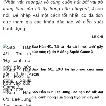
“Nhân vật Yeongju vô cùng cuốn hút bởi vai trò
trung tâm của cô ấy trong câu chuyện”
, Jisoo
nói. Để nhập vai một cách tốt nhất, cô đã tích
cực tham gia các khóa đào tạo về diễn xuất
hành động.
LÊ CHI
Sao Hàn 4/1: Tài tử 'Hạ cánh nơi anh' gây
bức xúc; rộ tin V đóng Squid Game 3
Sao Hàn 5/1: EXO tái hợp vào cuối năm
2025
Sao Hàn 6/1: Lee Jung Jae hẹn hò nữ đại
gia, cảnh nóng của Gong Hyo Jin gây sốt