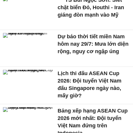
chặt biển Đỏ, Houthi - Iran
giáng đòn mạnh vào Mỹ
Dự báo thời tiết miền Nam
hôm nay 29/7: Mưa lớn diện
rộng, nguy cơ ngập úng
Lịch thi đấu ASEAN Cup
2026: Đội tuyển Việt Nam
đấu Singapore ngày nào,
mấy giờ?
Bảng xếp hạng ASEAN Cup
2026 mới nhất: Đội tuyển
Việt Nam đứng trên
Indonesia