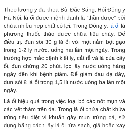
Theo lương y đa khoa Bùi Đắc Sáng, Hội Đông y
Hà Nội, lá ổi được mệnh danh là “thần dược” bởi
chứa nhiều hợp chất có lợi. Trong Đông y,
lá ổi
là
phương thuốc thảo dược chữa tiêu chảy. Để
điều trị, đun sôi 30 g lá ổi với một nắm bột gạo
trong 1-2 ly nước, uống hai lần một ngày. Trong
trường hợp mắc bệnh kiết lỵ, cắt rễ và lá của cây
ổi, đun chừng 20 phút, lọc lấy nước uống hàng
ngày đến khi bệnh giảm. Để giảm đau dạ dày,
đun sôi 8 lá ổi trong 1,5 lít nước uống ba lần một
ngày.
Lá ổi hiệu quả trong việc loại bỏ các nốt mụn và
các vết thâm trên da. Trong lá ổi chứa chất khửa
trùng tiêu diệt vi khuẩn gây mụn trứng cá, sử
dụng bằng cách lấy lá ổi rửa sạch, giã hoặc xay