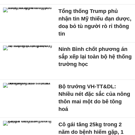
Tổng thống Trump phủ
nhận tin Mỹ thiếu đạn dược,
doạ bỏ tù người rò rỉ thông
tin
Ninh Bình chốt phương án
sắp xếp lại toàn bộ hệ thống
trường học
Bộ trưởng VH-TT&DL:
Nhiều nét đặc sắc của nông
thôn mai một do bê tông
hoá
Cô gái tăng 25kg trong 2
năm do bệnh hiếm gặp, 1