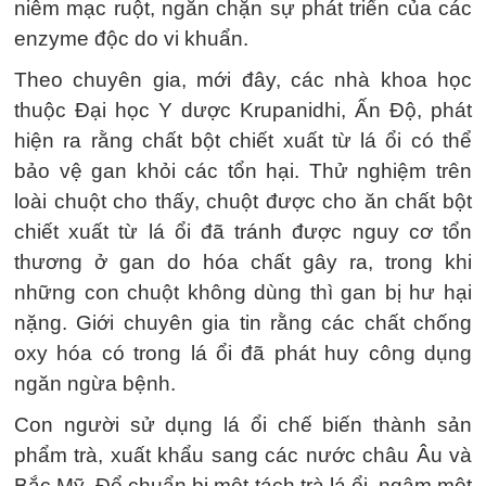
niêm mạc ruột, ngăn chặn sự phát triển của các
enzyme độc do vi khuẩn.
Theo chuyên gia, mới đây, các nhà khoa học
thuộc Đại học Y dược Krupanidhi, Ấn Độ, phát
hiện ra rằng chất bột chiết xuất từ lá ổi có thể
bảo vệ gan khỏi các tổn hại. Thử nghiệm trên
loài chuột cho thấy, chuột được cho ăn chất bột
chiết xuất từ lá ổi đã tránh được nguy cơ tổn
thương ở gan do hóa chất gây ra, trong khi
những con chuột không dùng thì gan bị hư hại
nặng. Giới chuyên gia tin rằng các chất chống
oxy hóa có trong lá ổi đã phát huy công dụng
ngăn ngừa bệnh.
Con người sử dụng lá ổi chế biến thành sản
phẩm trà, xuất khẩu sang các nước châu Âu và
Bắc Mỹ. Để chuẩn bị một tách trà lá ổi, ngâm một