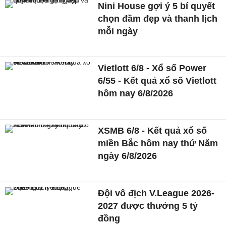
Nini House gợi ý 5 bí quyết
chọn đầm đẹp và thanh lịch
mỗi ngày
Vietlott 6/8 - Xổ số Power
6/55 - Kết quả xổ số Vietlott
hôm nay 6/8/2026
XSMB 6/8 - Kết quả xổ số
miền Bắc hôm nay thứ Năm
ngày 6/8/2026
Đội vô địch V.League 2026-
2027 được thưởng 5 tỷ
đồng