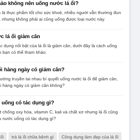
ào không nên uống nước lá ổi?
n là thực phẩm tốt cho sức khoẻ, nhiều người vẫn thường đun
, nhưng không phải ai cũng uống được loại nước này.
 lá ổi giảm cân
c dụng nổi bật của lá ổi là giảm cân, dưới đây là cách uống
n bạn có thể tham khảo.
i hàng ngày có giảm cân?
ường truyền tai nhau bí quyết uống nước lá ổi để giảm cân,
ổi hàng ngày có giảm cân không?
 uống có tác dụng gì?
t chống oxy hóa, vitamin C, kali và chất xơ nhưng lá ổi cũng
nấu nước uống có tác dụng gì?
ổi
trà lá ổi chữa bệnh gì
Công dụng làm đẹp của lá ổi