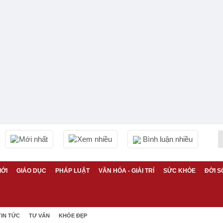
Mới nhất
Xem nhiều
Bình luận nhiều
IỚI
GIÁO DỤC
PHÁP LUẬT
VĂN HÓA - GIẢI TRÍ
SỨC KHỎE
ĐỜI S
TIN TỨC
TƯ VẤN
KHỎE ĐẸP