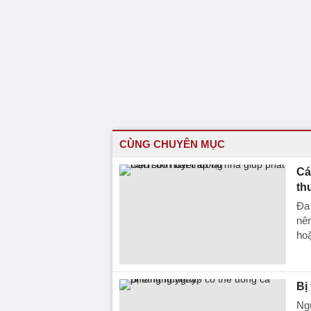
CÙNG CHUYÊN MỤC
Cá
th
Đa 
nên
ho
Bị
Ngư