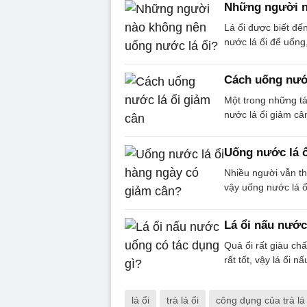
Những người n
Lá ổi được biết đế
nước lá ổi để uống
Cách uống nước
Một trong những tá
nước lá ổi giảm câ
Uống nước lá ổ
Nhiều người vẫn th
vậy uống nước lá 
Lá ổi nấu nước
Quả ổi rất giàu chấ
rất tốt, vậy lá ổi 
lá ổi
trà lá ổi
công dụng của trà lá 