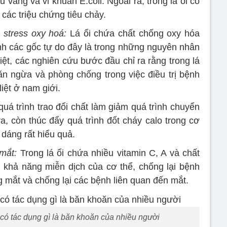
 vàng và vi khuẩn E.coli. Ngoài ra, trong lá ổi có
 các triệu chứng tiêu chảy.
stress oxy hoá:
Lá ổi chứa chất chống oxy hóa
h các gốc tự do đây là trong những nguyên nhân
iệt, các nghiên cứu bước đầu chỉ ra rằng trong lá
ăn ngừa và phòng chống trong việc điều trị bệnh
liệt ở nam giới.
quá trình trao đổi chất làm giảm quá trình chuyển
a, còn thúc đẩy quá trình đốt cháy calo trong cơ
c dáng rất hiểu quả.
mắt:
Trong lá ổi chứa nhiều vitamin C, A và chất
 khả năng miễn dịch của cơ thể, chống lại bệnh
ng mắt và chống lại các bệnh liên quan đến mắt.
có tác dụng gì là băn khoăn của nhiều người