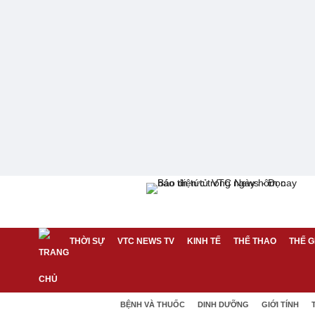
THỜI SỰ
VTC NEWS TV
KINH TẾ
THỂ THAO
THẾ G
BỆNH VÀ THUỐC
DINH DƯỠNG
GIỚI TÍNH