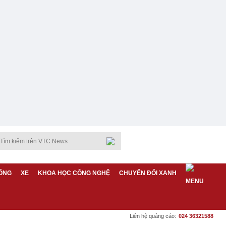
ỐNG
XE
KHOA HỌC CÔNG NGHỆ
CHUYỂN ĐỔI XANH
Liên hệ quảng cáo:
024 36321588