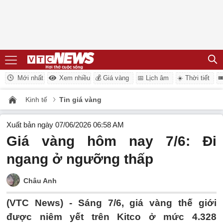
Mới nhất
Xem nhiều
💰 Giá vàng
📅 Lịch âm
☀️ Thời tiết

Kinh tế
Tin giá vàng
Xuất bản ngày 07/06/2026 06:58 AM
Giá vàng hôm nay 7/6: Đi
ngang ở ngưỡng thấp
Châu Anh
(VTC News) -
Sáng 7/6, giá vàng thế giới
được niêm yết trên Kitco ở mức 4.328