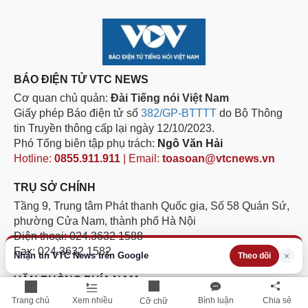
BÁO ĐIỆN TỬ VTC NEWS
Cơ quan chủ quản:
Đài Tiếng nói Việt Nam
Giấy phép Báo điện tử số
382/GP-BTTTT
do Bộ Thông
tin Truyền thông cấp lại ngày 12/10/2023.
Phó Tổng biên tập phụ trách:
Ngô Văn Hải
Hotline:
0855.911.911
| Email:
toasoan@vtcnews.vn
TRỤ SỞ CHÍNH
Tầng 9, Trung tâm Phát thanh Quốc gia, Số 58 Quán Sứ,
phường Cửa Nam, thành phố Hà Nội
Điện thoại: 024.3632 1588
Fax: 024.3632 1582
Nhận tin VTC News trên Google
×
Theo dõi
VĂN PHÒNG PHÍA NAM
Lầu 11, tòa nhà VOV, số 7, đường Nguyễn Thị Minh Khai,
Trang chủ
Xem nhiều
Bình luận
Chia sẻ
Cỡ chữ