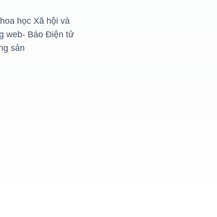
hoa học Xã hội và
ng web- Báo Điện tử
ng sản