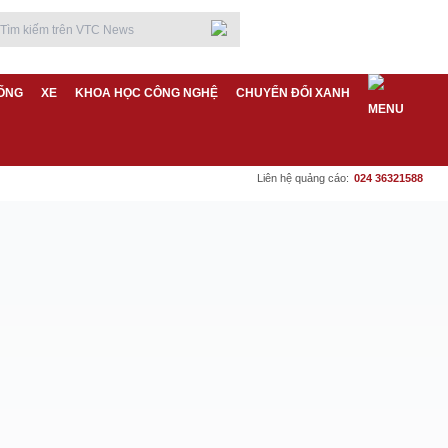
ỐNG
XE
KHOA HỌC CÔNG NGHỆ
CHUYỂN ĐỔI XANH
Liên hệ quảng cáo:
024 36321588