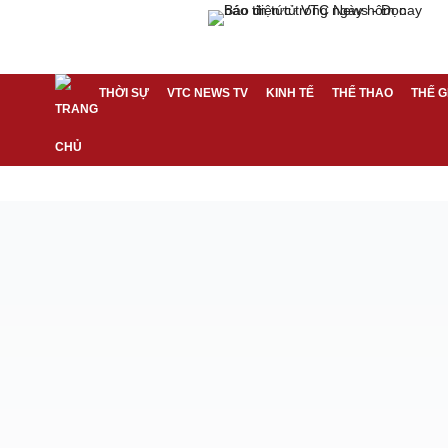
THỜI SỰ
VTC NEWS TV
KINH TẾ
THỂ THAO
THẾ G