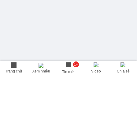
1+
Trang chủ
Xem nhiều
Video
Chia sẻ
Tin mới