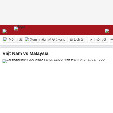
Mới nhất
Xem nhiều
💰 Giá vàng
📅 Lịch âm
☀️ Thời tiết

Việt Nam vs Malaysia