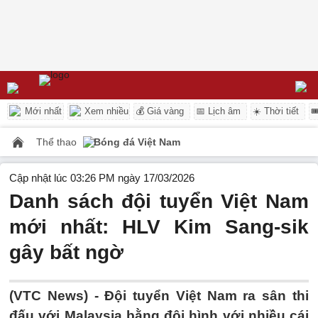
Mới nhất
Xem nhiều
💰 Giá vàng
📅 Lịch âm
☀️ Thời tiết

Thể thao
Bóng đá Việt Nam
Cập nhật lúc 03:26 PM ngày 17/03/2026
Danh sách đội tuyển Việt Nam
mới nhất: HLV Kim Sang-sik
gây bất ngờ
(VTC News) -
Đội tuyển Việt Nam ra sân thi
đấu với Malaysia bằng đội hình với nhiều cái