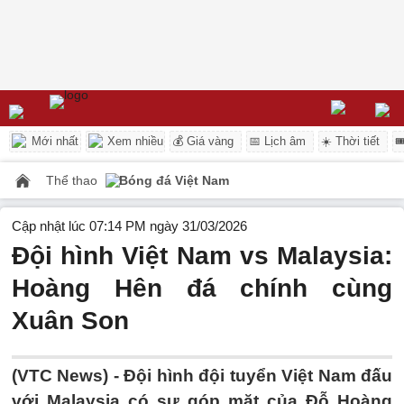
Mới nhất
Xem nhiều
💰 Giá vàng
📅 Lịch âm
☀️ Thời tiết

Thể thao
Bóng đá Việt Nam
Cập nhật lúc 07:14 PM ngày 31/03/2026
Đội hình Việt Nam vs Malaysia:
Hoàng Hên đá chính cùng
Xuân Son
(VTC News) -
Đội hình đội tuyển Việt Nam đấu
với Malaysia có sự góp mặt của Đỗ Hoàng