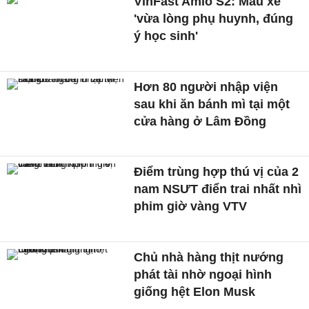
VinFast Amio S2: Mẫu xe
'vừa lòng phụ huynh, đúng
ý học sinh'
Hơn 80 người nhập viện
sau khi ăn bánh mì tại một
cửa hàng ở Lâm Đồng
Điểm trùng hợp thú vị của 2
nam NSƯT điển trai nhất nhì
phim giờ vàng VTV
Chủ nhà hàng thịt nướng
phát tài nhờ ngoại hình
giống hệt Elon Musk