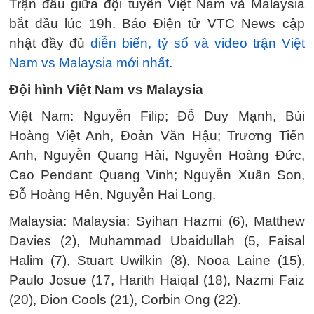
Trận đấu giữa đội tuyển Việt Nam và Malaysia
bắt đầu lúc 19h. Báo Điện tử VTC News cập
nhật đầy đủ
diễn biến, tỷ số và video trận Việt
Nam vs Malaysia mới nhất
.
Đội hình Việt Nam vs Malaysia
Việt Nam: Nguyễn Filip; Đỗ Duy Mạnh, Bùi
Hoàng Việt Anh, Đoàn Văn Hậu; Trương Tiến
Anh, Nguyễn Quang Hải, Nguyễn Hoàng Đức,
Cao Pendant Quang Vinh; Nguyễn Xuân Son,
Đỗ Hoàng Hên, Nguyễn Hai Long.
Malaysia: Malaysia: Syihan Hazmi (6), Matthew
Davies (2), Muhammad Ubaidullah (5, Faisal
Halim (7), Stuart Uwilkin (8), Nooa Laine (15),
Paulo Josue (17, Harith Haiqal (18), Nazmi Faiz
(20), Dion Cools (21), Corbin Ong (22).