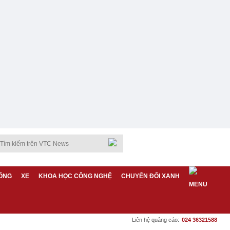
ỐNG
XE
KHOA HỌC CÔNG NGHỆ
CHUYỂN ĐỔI XANH
Liên hệ quảng cáo:
024 36321588