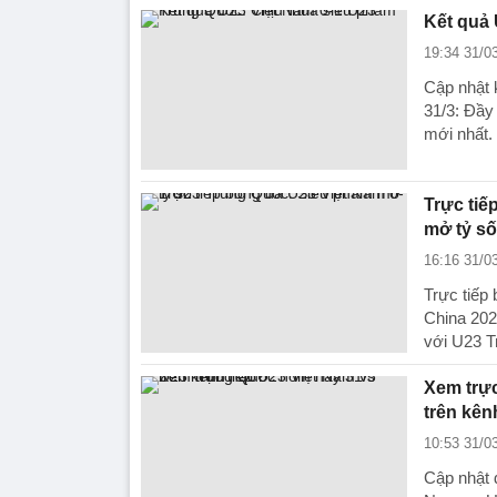
Kết quả 
19:34 31/0
Cập nhật 
31/3: Đầy
mới nhất.
Trực tiế
mở tỷ số
16:16 31/0
Trực tiếp
China 202
với U23 T
Xem trực
trên kên
10:53 31/0
Cập nhật đ