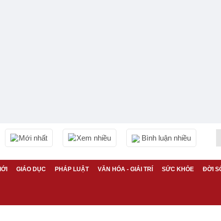
Mới nhất
Xem nhiều
Bình luận nhiều
IỚI
GIÁO DỤC
PHÁP LUẬT
VĂN HÓA - GIẢI TRÍ
SỨC KHỎE
ĐỜI S