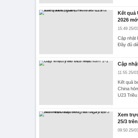
Kết quả 
2026 mới
15:49 25/0
Cập nhật 
Đầy đủ di
Cập nhật
11:55 25/0
Kết quả b
China hôm
U23 Triều
Xem trực
25/3 trê
09:50 25/0