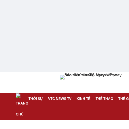
THỜI SỰ
VTC NEWS TV
KINH TẾ
THỂ THAO
THẾ G