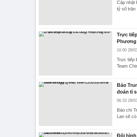
Cập nhật 
tỷ số trậ
Trực tiế
Phương 
10:00 28/0
Trực tiếp
Team Chin
Báo Trun
đoán tỉ 
06:33 28/0
Báo chí T
Lan sẽ có 
Đội hình