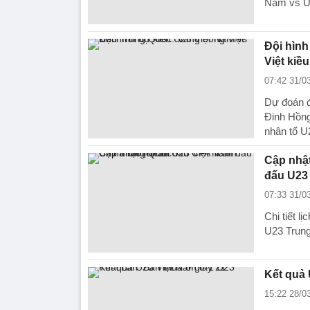
Nam vs U
Đội hình
Việt kiều
07:42 31/0
Dự đoán đ
Đinh Hồng
nhân tố U
Cập nhật
đấu U23
07:33 31/0
Chi tiết 
U23 Trung
Kết quả 
15:22 28/0