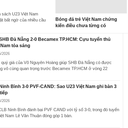
h sách U23 Việt Nam
Bóng đá trẻ Việt Nam chứng
ặt bất ngờ của nhiều cầu
kiến điều chưa từng có
 SHB Đà Nẵng 2-0 Becamex TP.HCM: Cựu tuyển thủ
 Nam tỏa sáng
5/2026
g quý giá của Võ Nguyên Hoàng giúp SHB Đà Nẵng có được
ng vô cùng quan trọng trước Becamex TP.HCM ở vòng 22
Ninh Bình 3-0 PVF-CAND: Sao U23 Việt Nam ghi bàn 3
 tiếp
4/2026
 CLB Ninh Bình đánh bại PVF CAND với tỷ số 3-0, trong đó tuyển
iệt Nam Lê Văn Thuận đóng góp 1 bàn.