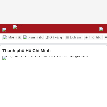
Mới nhất
Xem nhiều
💰 Giá vàng
📅 Lịch âm
☀️ Thời tiết

Thành phố Hồ Chí Minh