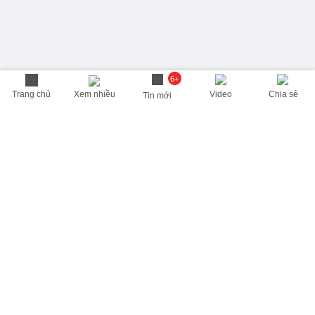
6+
Trang chủ
Xem nhiều
Video
Chia sẻ
Tin mới
THÔNG TIN HỮU ÍCH