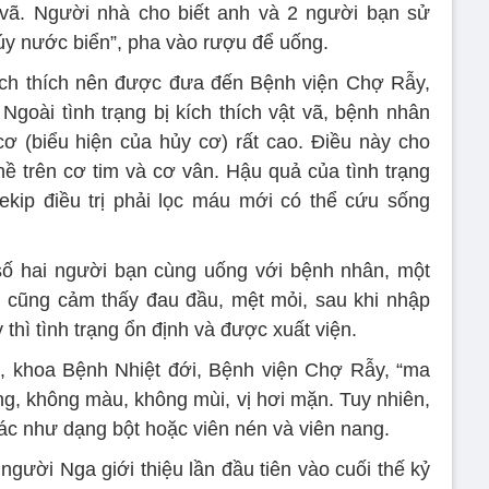
t vã. Người nhà cho biết anh và 2 người bạn sử
túy nước biển”, pha vào rượu để uống.
kích thích nên được đưa đến Bệnh viện Chợ Rẫy,
Ngoài tình trạng bị kích thích vật vã, bệnh nhân
ơ (biểu hiện của hủy cơ) rất cao. Điều này cho
nề trên cơ tim và cơ vân. Hậu quả của tình trạng
ekip điều trị phải lọc máu mới có thể cứu sống
số hai người bạn cùng uống với bệnh nhân, một
i cũng cảm thấy đau đầu, mệt mỏi, sau khi nhập
 thì tình trạng ổn định và được xuất viện.
 khoa Bệnh Nhiệt đới, Bệnh viện Chợ Rẫy, “ma
ng, không màu, không mùi, vị hơi mặn. Tuy nhiên,
c như dạng bột hoặc viên nén và viên nang.
gười Nga giới thiệu lần đầu tiên vào cuối thế kỷ