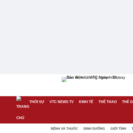
THỜI SỰ
VTC NEWS TV
KINH TẾ
THỂ THAO
THẾ G
BỆNH VÀ THUỐC
DINH DƯỠNG
GIỚI TÍNH