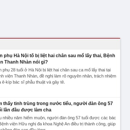
n phụ Hà Nội tố bị liệt hai chân sau mổ lấy thai, Bệnh
ện Thanh Nhàn nói gì?
 phụ 28 tuổi ở Hà Nội bị liệt hai chân sau ca mổ lấy thai tại
h viện Thanh Nhàn, đề nghị làm rõ nguyên nhân, trách nhiệm
 ê-kíp bác sĩ phẫu thuật và gây tê.
m thấy tinh trùng trong nước tiểu, người đàn ông 57
ổi lần đầu được làm cha
u nhiều năm hiếm muộn, người đàn ông 57 tuổi được các bác
Bệnh viện Hữu nghị đa khoa Nghệ An điều trị thành công, giúp
chồng đón con đầu lòng.