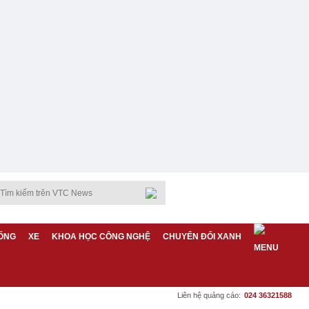
ỐNG
XE
KHOA HỌC CÔNG NGHỆ
CHUYỂN ĐỔI XANH
Liên hệ quảng cáo:
024 36321588