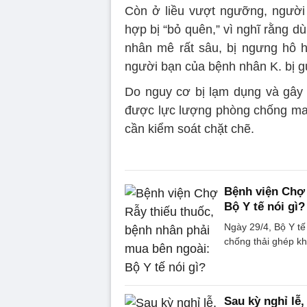
Còn ở liều vượt ngưỡng, người
hợp bị “bỏ quên,” vì nghĩ rằng d
nhân mê rất sâu, bị ngưng hô h
người bạn của bệnh nhân K. bị gụ
Do nguy cơ bị lạm dụng và gây 
được lực lượng phòng chống ma
cần kiểm soát chặt chẽ.
Bệnh viện Chợ 
Bộ Y tế nói gì?
Ngày 29/4, Bộ Y tế
chống thải ghép k
Sau kỳ nghỉ lễ