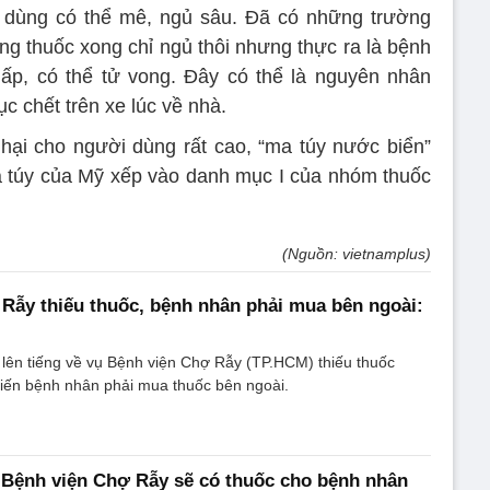
 dùng có thể mê, ngủ sâu. Đã có những trường
ùng thuốc xong chỉ ngủ thôi nhưng thực ra là bệnh
ấp, có thể tử vong. Đây có thể là nguyên nhân
c chết trên xe lúc về nhà.
hại cho người dùng rất cao, “ma túy nước biển”
 túy của Mỹ xếp vào danh mục I của nhóm thuốc
(Nguồn: vietnamplus)
Rẫy thiếu thuốc, bệnh nhân phải mua bên ngoài:
 lên tiếng về vụ Bệnh viện Chợ Rẫy (TP.HCM) thiếu thuốc
hiến bệnh nhân phải mua thuốc bên ngoài.
, Bệnh viện Chợ Rẫy sẽ có thuốc cho bệnh nhân