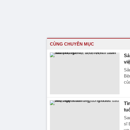
CÙNG CHUYÊN MỤC
Sả
vi
Sản
Bện
của
Tì
tu
Sa
sĩ 
vợ 