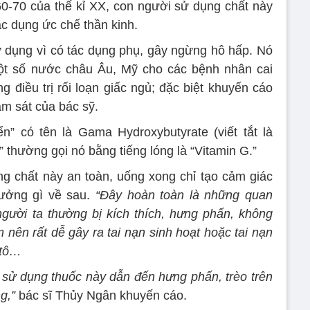
0-70 của thế kỉ XX, con người sử dụng chất này
ác dụng ức chế thần kinh.
 dụng vì có tác dụng phụ, gây ngừng hô hấp. Nó
t số nước châu Âu, Mỹ cho các bệnh nhân cai
 điều trị rối loạn giấc ngủ; đặc biệt khuyến cáo
ám sát của bác sỹ.
n” có tên là Gama Hydroxybutyrate (viết tắt là
” thường gọi nó bằng tiếng lóng là “Vitamin G.”
g chất này an toàn, uống xong chỉ tạo cảm giác
ưởng gì về sau.
“Đây hoàn toàn là những quan
người ta thường bị kích thích, hưng phấn, không
ên rất dễ gây ra tai nạn sinh hoạt hoặc tai nạn
ôtô…
sử dụng thuốc này dẫn đến hưng phấn, trèo trên
g,”
bác sĩ Thủy Ngân khuyến cáo.