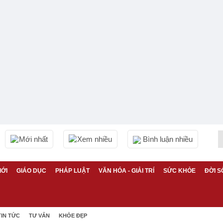
Mới nhất
Xem nhiều
Bình luận nhiều
IỚI
GIÁO DỤC
PHÁP LUẬT
VĂN HÓA - GIẢI TRÍ
SỨC KHỎE
ĐỜI S
TIN TỨC
TƯ VẤN
KHỎE ĐẸP