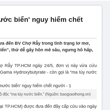
ước biển' nguy hiểm chết
a đến BV Chợ Rẫy trong tình trạng lơ mơ,
iển", thứ dễ gây hôn mê sâu, ngưng hô hấp,
hợ Rẫy TP.HCM ngày 24/5, đơn vị này vừa cứu
Gama Hydroxybutyrate - còn gọi là “ma túy nước
gộ độc “ma túy nước biển.” (Nguồn: baogiaothong.vn)
 tại TP.HCM) được đưa đến đây cấp cứu vào ngày