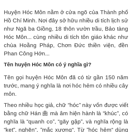
Huyện Hóc Môn nằm ở cửa ngõ của Thành phố
Hồ Chí Minh. Nơi đây sở hữu nhiều di tích lịch sử
như Ngã ba Giồng, 18 thôn vườn trầu, Bảo tàng
Hóc Môn... cùng nhiều di tích tôn giáo khác như
chùa Hoằng Pháp, Chơn Đức thiền viện, đền
Phan Công Hớn...
Tên huyện Hóc Môn có ý nghĩa gì?
Tên gọi huyện Hóc Môn đã có từ gần 150 năm
trước, mang ý nghĩa là nơi hóc hẻm có nhiều cây
môn.
Theo nhiều học giả, chữ “hóc” này vốn được viết
bằng chữ Hán 曲 mà âm hiện hành là “khúc”, có
nghĩa là “quanh co”, “gãy gập”, và nghĩa rộng là
“kẹt”, nghẽn“, ”mắc xương“. Từ ”hóc hẻm“ dùng