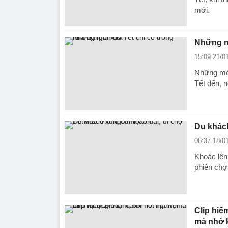
mới.
Những mó
15:09 21/0
Những món 
Tết đến, 
Du khách
06:37 18/0
Khoác lên 
phiên chợ
Clip hiế
mà nhớ 