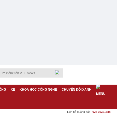
ỐNG
XE
KHOA HỌC CÔNG NGHỆ
CHUYỂN ĐỔI XANH
Liên hệ quảng cáo:
024 36321588