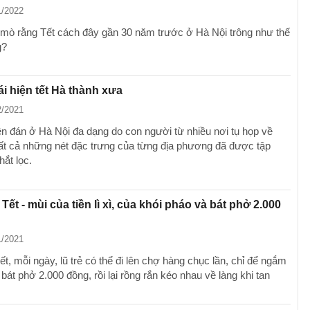
1/2022
 mò rằng Tết cách đây gần 30 năm trước ở Hà Nội trông như thế
g?
ái hiện tết Hà thành xưa
2/2021
n đán ở Hà Nội đa dạng do con người từ nhiều nơi tụ họp về
tất cả những nét đặc trưng của từng địa phương đã được tập
hắt lọc.
Tết - mùi của tiền lì xì, của khói pháo và bát phở 2.000
1/2021
ết, mỗi ngày, lũ trẻ có thể đi lên chợ hàng chục lần, chỉ để ngắm
 bát phở 2.000 đồng, rồi lại rồng rắn kéo nhau về làng khi tan