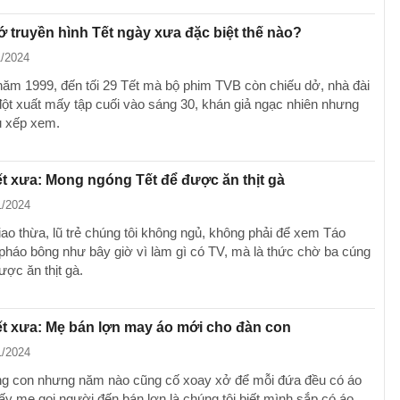
ớ truyền hình Tết ngày xưa đặc biệt thế nào?
1/2024
ăm 1999, đến tối 29 Tết mà bộ phim TVB còn chiếu dở, nhà đài
đột xuất mấy tập cuối vào sáng 30, khán giả ngạc nhiên nhưng
u xếp xem.
t xưa: Mong ngóng Tết để được ăn thịt gà
1/2024
ao thừa, lũ trẻ chúng tôi không ngủ, không phải để xem Táo
pháo bông như bây giờ vì làm gì có TV, mà là thức chờ ba cúng
ược ăn thịt gà.
t xưa: Mẹ bán lợn may áo mới cho đàn con
1/2024
ng con nhưng năm nào cũng cố xoay xở để mỗi đứa đều có áo
hấy mẹ gọi người đến bán lợn là chúng tôi biết mình sắp có áo