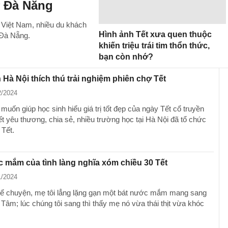
ở Đà Nẵng
 Việt Nam, nhiều du khách
Hình ảnh Tết xưa quen thuộc
 Đà Nẵng.
khiến triệu trái tim thổn thức,
bạn còn nhớ?
 Hà Nội thích thú trải nghiệm phiên chợ Tết
2/2024
uốn giúp học sinh hiểu giá trị tốt đẹp của ngày Tết cổ truyền
ết yêu thương, chia sẻ, nhiều trường học tại Hà Nội đã tổ chức
 Tết.
 mắm của tình làng nghĩa xóm chiều 30 Tết
1/2024
kể chuyện, mẹ tôi lẳng lặng gạn một bát nước mắm mang sang
Tâm; lúc chúng tôi sang thì thấy mẹ nó vừa thái thịt vừa khóc