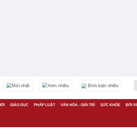
Mới nhất
Xem nhiều
Bình luận nhiều
IỚI
GIÁO DỤC
PHÁP LUẬT
VĂN HÓA - GIẢI TRÍ
SỨC KHỎE
ĐỜI S