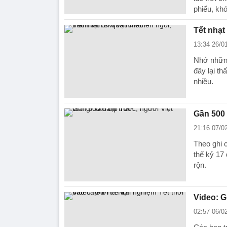
phiếu, khó
Tết nhạt 
13:34 26/0
Nhớ những
đây lại th
nhiều.
Gần 500 
21:16 07/0
Theo ghi 
thế kỷ 17
rộn.
Video: G
02:57 06/0