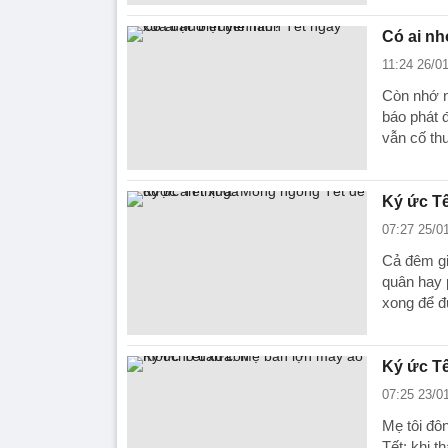
Có ai nh
11:24 26/0
Còn nhớ n
báo phát 
vẫn cố th
Ký ức Tế
07:27 25/0
Cả đêm gi
quân hay 
xong để đ
Ký ức Tế
07:25 23/0
Mẹ tôi đô
Tết; khi t