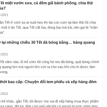
Tết miệt vườn xưa, cả đêm giã bánh phồng, chia thịt
lúa?
1/2021
 Tết ở xóm tui ai nuôi heo thì bà con xúm lại làm thịt rồi chia
một ít ăn Tết, qua Tết cắt lúa, đong lúa mà trả, nên gọi là “mần
úa”.
ở lại những chiều 30 Tết đá bóng bằng… bàng quang
1/2021
Tết năm nào, lũ trẻ xóm tôi cũng hò reo đá bóng, quả bóng chính
ng quang lợn mà người lớn vứt ra cho sau khi chú ỉn được làm
 xong.
thời bao cấp: Chuyện đổi tem phiếu và xếp hàng đêm
1/2021
 trẻ khác, gần Tết, tôi được mẹ sai đi xếp hàng mua thực phẩm
hưa sáng, đôi lúc tỉnh cơn ngủ gật khi có người bị móc trộm tem