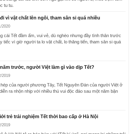
c tu tu.
đi vì vật chất lên ngôi, tham sân si quá nhiều
1/2020
 cái Tết đầm ấm, vui vẻ, dù nghèo nhưng đầy tình thân trước
ấy tiếc vì giờ người ta lo vật chất, lo thăng tiến, tham sân si quá
năm trước, người Việt làm gì vào dịp Tết?
2/2019
chép của người phương Tây, Tết Nguyên Đán của người Việt ở
 diễn ra nhộn nhịp với nhiều thú vui độc đáo sau một năm bận
iới trẻ trải nghiệm Tết thời bao cấp ở Hà Nội
2/2019