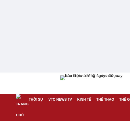
THỜI SỰ
VTC NEWS TV
KINH TẾ
THỂ THAO
THẾ G