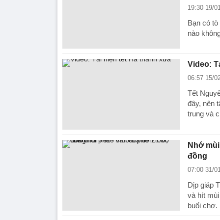
19:30 19/0
Bạn có tò
nào khôn
Video: T
06:57 15/0
Tết Nguyê
đây, nên 
trung và c
Nhớ mùi 
đồng
07:00 31/0
Dịp giáp T
và hít mùi
buổi chợ.