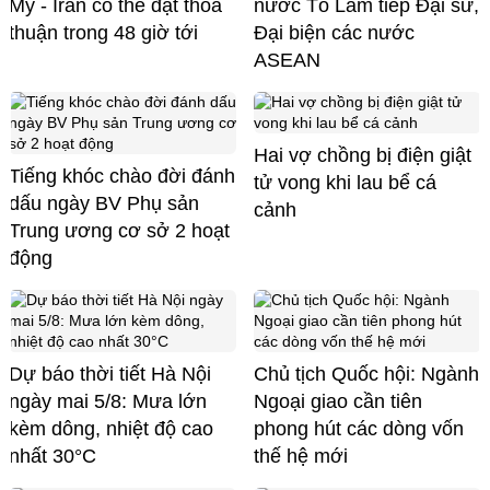
Mỹ - Iran có thể đạt thỏa
nước Tô Lâm tiếp Đại sứ,
thuận trong 48 giờ tới
Đại biện các nước
ASEAN
Hai vợ chồng bị điện giật
Tiếng khóc chào đời đánh
tử vong khi lau bể cá
dấu ngày BV Phụ sản
cảnh
Trung ương cơ sở 2 hoạt
động
Dự báo thời tiết Hà Nội
Chủ tịch Quốc hội: Ngành
ngày mai 5/8: Mưa lớn
Ngoại giao cần tiên
kèm dông, nhiệt độ cao
phong hút các dòng vốn
nhất 30°C
thế hệ mới