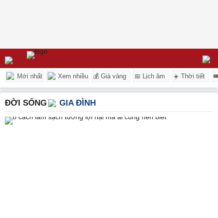
Mới nhất
Xem nhiều
💰 Giá vàng
📅 Lịch âm
☀️ Thời tiết

ĐỜI SỐNG
GIA ĐÌNH