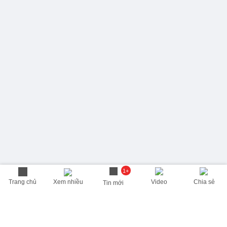
1+
Trang chủ
Xem nhiều
Video
Chia sẻ
Tin mới