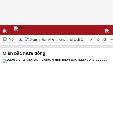
Mới nhất
Xem nhiều
💰 Giá vàng
📅 Lịch âm
☀️ Thời tiết

miền bắc mưa dông