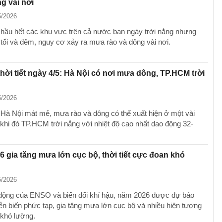
g vài nơi
5/2026
 hầu hết các khu vực trên cả nước ban ngày trời nắng nhưng
 tối và đêm, nguy cơ xảy ra mưa rào và dông vài nơi.
hời tiết ngày 4/5: Hà Nội có nơi mưa dông, TP.HCM trời
5/2026
 Hà Nội mát mẻ, mưa rào và dông có thể xuất hiện ở một vài
g khi đó TP.HCM trời nắng với nhiệt độ cao nhất dao động 32-
 gia tăng mưa lớn cục bộ, thời tiết cực đoan khó
5/2026
động của ENSO và biến đổi khí hậu, năm 2026 được dự báo
diễn biến phức tạp, gia tăng mưa lớn cục bộ và nhiều hiện tượng
khó lường.