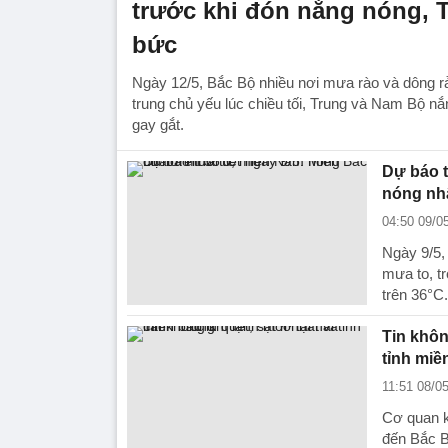
trước khi đón nắng nóng, 
bức
Ngày 12/5, Bắc Bộ nhiều nơi mưa rào và dông rả
trung chủ yếu lúc chiều tối, Trung và Nam Bộ n
gay gắt.
Dự báo t
nóng nhấ
04:50 09/0
Ngày 9/5,
mưa to, t
trên 36°C.
Tin khôn
tỉnh miề
11:51 08/0
Cơ quan k
đến Bắc Bộ