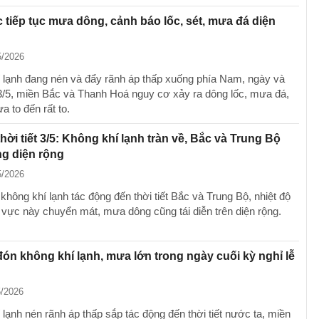
 tiếp tục mưa dông, cảnh báo lốc, sét, mưa đá diện
5/2026
 lạnh đang nén và đẩy rãnh áp thấp xuống phía Nam, ngày và
/5, miền Bắc và Thanh Hoá nguy cơ xảy ra dông lốc, mưa đá,
 to đến rất to.
hời tiết 3/5: Không khí lạnh tràn về, Bắc và Trung Bộ
g diện rộng
5/2026
không khí lạnh tác động đến thời tiết Bắc và Trung Bộ, nhiệt độ
 vực này chuyển mát, mưa dông cũng tái diễn trên diện rộng.
ón không khí lạnh, mưa lớn trong ngày cuối kỳ nghỉ lễ
5/2026
lạnh nén rãnh áp thấp sắp tác động đến thời tiết nước ta, miền