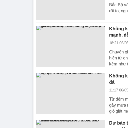
Bắc Bộ và
rất to, ng
Không kh
mạnh, dễ
18:21 06/0
Chuyên gi
hiện từ c
kèm như t
Không kh
đá
11:17 06/0
Từ đêm ma
gây mưa r
gió giật m
Dự báo t