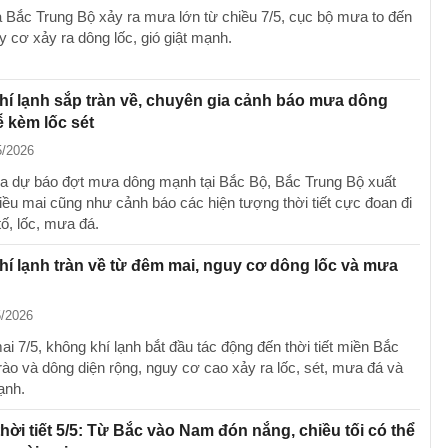
 Bắc Trung Bộ xảy ra mưa lớn từ chiều 7/5, cục bộ mưa to đến
uy cơ xảy ra dông lốc, gió giật mạnh.
í lạnh sắp tràn về, chuyên gia cảnh báo mưa dông
 kèm lốc sét
5/2026
a dự báo đợt mưa dông mạnh tại Bắc Bộ, Bắc Trung Bộ xuất
hiều mai cũng như cảnh báo các hiện tượng thời tiết cực đoan đi
ố, lốc, mưa đá.
í lạnh tràn về từ đêm mai, nguy cơ dông lốc và mưa
5/2026
i 7/5, không khí lạnh bắt đầu tác động đến thời tiết miền Bắc
ào và dông diện rộng, nguy cơ cao xảy ra lốc, sét, mưa đá và
ạnh.
hời tiết 5/5: Từ Bắc vào Nam đón nắng, chiều tối có thể