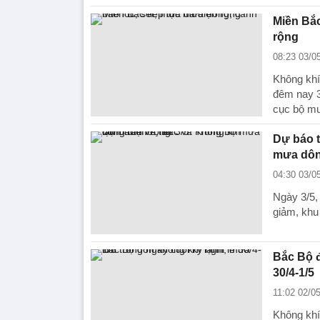
Miền Bắc
rộng
08:23 03/0
Không khí
đêm nay 3
cục bộ mưa
Dự báo t
mưa dôn
04:30 03/0
Ngày 3/5, 
giảm, khu
Bắc Bộ đ
30/4-1/5
11:02 02/0
Không khí 