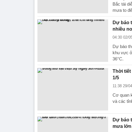
Bắc tái di
mưa to đến
Dự báo t
nhiều n
04:30 02/0
Dự báo thờ
khu vực ở
36°C.
Thời tiết
1/5
11:38 29/0
Cơ quan k
và các tỉ
Dự báo t
mưa lớn