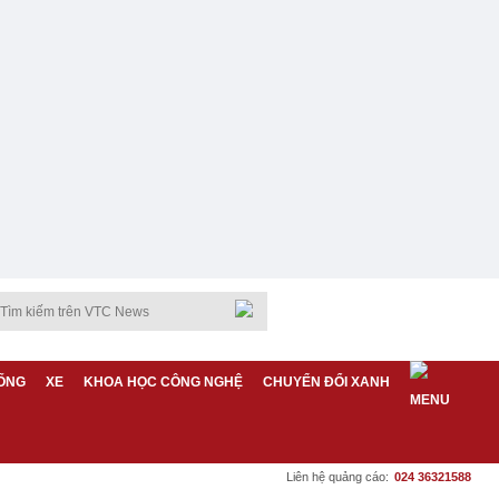
ỐNG
XE
KHOA HỌC CÔNG NGHỆ
CHUYỂN ĐỔI XANH
Liên hệ quảng cáo:
024 36321588