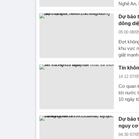
Nghệ An, 
Dự báo t
dông di
05:00 08/0
Đợt không
khu vực n
giật mạnh
Tin khôn
14:12 07/0
Cơ quan k
tới nước t
10 ngày tớ
Dự báo t
nguy cơ
04:30 07/0