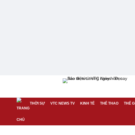
THỜI SỰ
VTC NEWS TV
KINH TẾ
THỂ THAO
THẾ G