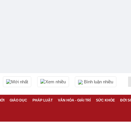
Mới nhất
Xem nhiều
Bình luận nhiều
IỚI
GIÁO DỤC
PHÁP LUẬT
VĂN HÓA - GIẢI TRÍ
SỨC KHỎE
ĐỜI S