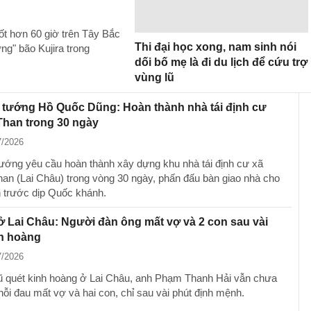
ốt hơn 60 giờ trên Tây Bắc
Thi đại học xong, nam sinh nói
g" bão Kujira trong
dối bố mẹ là đi du lịch để cứu trợ
vùng lũ
 tướng Hồ Quốc Dũng: Hoàn thành nhà tái định cư
han trong 30 ngày
7/2026
ướng yêu cầu hoàn thành xây dựng khu nhà tái định cư xã
n (Lai Châu) trong vòng 30 ngày, phấn đấu bàn giao nhà cho
 trước dịp Quốc khánh.
ở Lai Châu: Người đàn ông mất vợ và 2 con sau vài
nh hoàng
7/2026
lũ quét kinh hoàng ở Lai Châu, anh Phạm Thanh Hải vẫn chưa
nỗi đau mất vợ và hai con, chỉ sau vài phút định mệnh.