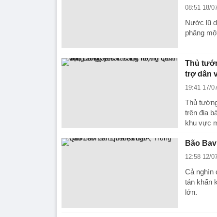
08:51 18/0
Nước lũ d
phăng một
Thủ tướn
trợ dân 
19:41 17/0
Thủ tướng
trên địa 
khu vực m
Bão Bavi
12:58 12/0
Cả nghìn 
tán khẩn 
lớn.