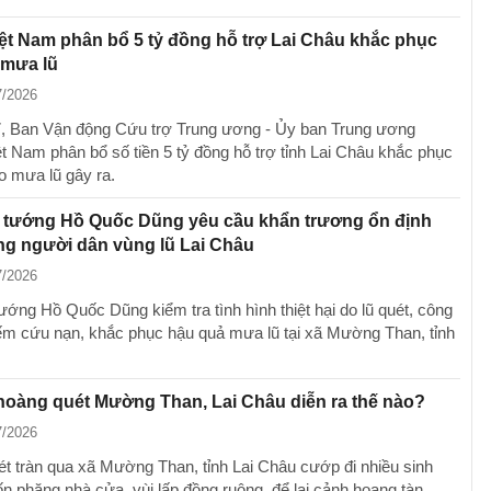
t Nam phân bổ 5 tỷ đồng hỗ trợ Lai Châu khắc phục
 mưa lũ
7/2026
, Ban Vận động Cứu trợ Trung ương - Ủy ban Trung ương
 Nam phân bổ số tiền 5 tỷ đồng hỗ trợ tỉnh Lai Châu khắc phục
o mưa lũ gây ra.
 tướng Hồ Quốc Dũng yêu cầu khẩn trương ổn định
ng người dân vùng lũ Lai Châu
7/2026
ướng Hồ Quốc Dũng kiểm tra tình hình thiệt hại do lũ quét, công
iếm cứu nạn, khắc phục hậu quả mưa lũ tại xã Mường Than, tỉnh
hoàng quét Mường Than, Lai Châu diễn ra thế nào?
7/2026
uét tràn qua xã Mường Than, tỉnh Lai Châu cướp đi nhiều sinh
n phăng nhà cửa, vùi lấp đồng ruộng, để lại cảnh hoang tàn