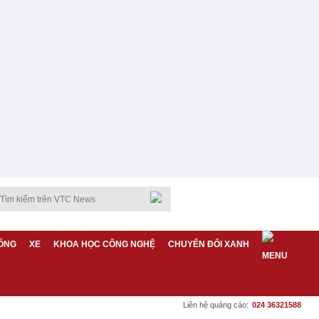
ỐNG
XE
KHOA HỌC CÔNG NGHỆ
CHUYỂN ĐỔI XANH
Liên hệ quảng cáo:
024 36321588