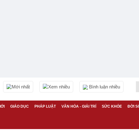
Mới nhất
Xem nhiều
Bình luận nhiều
IỚI
GIÁO DỤC
PHÁP LUẬT
VĂN HÓA - GIẢI TRÍ
SỨC KHỎE
ĐỜI S