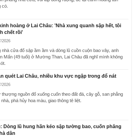
 có.
kinh hoàng ở Lai Châu: 'Nhà xung quanh sập hết, tôi
h chết rồi'
7/2026
g nhà cửa đổ sập ầm ầm và dòng lũ cuồn cuộn bao vây, anh
 Mẩn (49 tuổi) ở Mường Than, Lai Châu đã nghĩ mình không
ót.
n quét Lai Châu, nhiều khu vực ngập trong đổ nát
7/2026
ừ thượng nguồn đổ xuống cuốn theo đất đá, cây gỗ, san phẳng
 nhà, phá hủy hoa màu, giao thông tê liệt.
u: Dòng lũ hung hãn kéo sập tường bao, cuốn phăng
nhà dân