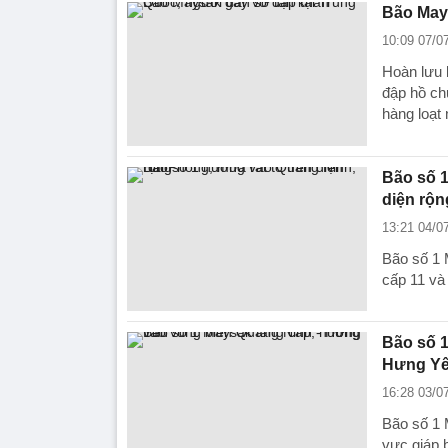
Bão Mays
10:09 07/0
Hoàn lưu 
đập hồ ch
hàng loạt 
Bão số 1
diện rộn
13:21 04/0
Bão số 1 
cấp 11 và 
Bão số 1
Hưng Y
16:28 03/0
Bão số 1 
vực giáp 