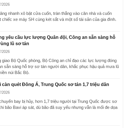
7/2026
âng nhanh xô bật cửa cuốn, tràn thẳng vào căn nhà và cuốn
 chiếc xe máy SH cùng két sắt và một số tài sản của gia đình.
g yêu cầu lực lượng Quân đội, Công an sẵn sàng hỗ
vùng lũ sơ tán
7/2026
 giao Bộ Quốc phòng, Bộ Công an chỉ đạo các lực lượng đóng
bàn sẵn sàng hỗ trợ sơ tán người dân, khắc phục hậu quả mưa lũ
iền núi Bắc Bộ.
 càn quét Đông Á, Trung Quốc sơ tán 1,7 triệu dân
7/2026
chuyến bay bị hủy, hơn 1,7 triệu người tại Trung Quốc được sơ
khi bão Bavi áp sát, dù bão đã suy yếu nhưng vẫn là mối đe dọa