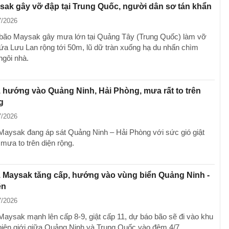
ak gây vỡ đập tại Trung Quốc, người dân sơ tán khẩn
7/2026
bão Maysak gây mưa lớn tại Quảng Tây (Trung Quốc) làm vỡ
ứa Lưu Lan rộng tới 50m, lũ dữ tràn xuống hạ du nhấn chìm
ngôi nhà.
 hướng vào Quảng Ninh, Hải Phòng, mưa rất to trên
g
7/2026
Maysak đang áp sát Quảng Ninh – Hải Phòng với sức gió giật
mưa to trên diện rộng.
 Maysak tăng cấp, hướng vào vùng biển Quảng Ninh -
ên
7/2026
Maysak mạnh lên cấp 8-9, giật cấp 11, dự báo bão sẽ đi vào khu
biên giới giữa Quảng Ninh và Trung Quốc vào đêm 4/7.