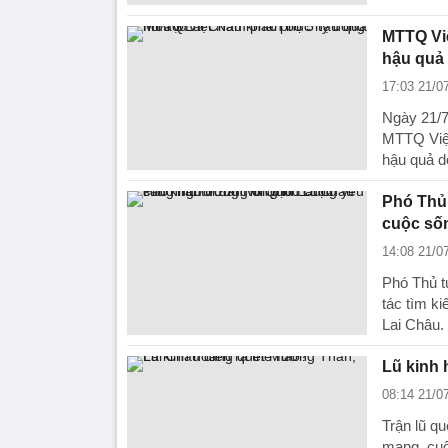
MTTQ Việ
hậu quả
17:03 21/0
Ngày 21/7
MTTQ Việt
hậu quả d
Phó Thủ
cuộc số
14:08 21/0
Phó Thủ t
tác tìm k
Lai Châu.
Lũ kinh 
08:14 21/0
Trận lũ q
mạng, cuố