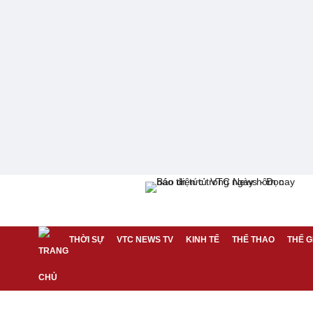
THỜI SỰ
VTC NEWS TV
KINH TẾ
THỂ THAO
THẾ G