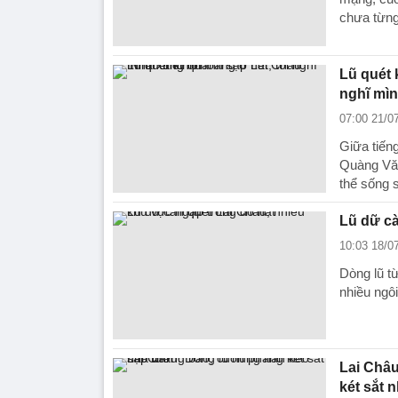
chưa từng
Lũ quét 
nghĩ mìn
07:00 21/0
Giữa tiến
Quàng Văn
thể sống s
Lũ dữ cà
10:03 18/0
Dòng lũ t
nhiều ngôi
Lai Châ
két sắt 