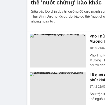
thể 'nuốt chửng' bão khác
Siêu bão Dolphin duy trì cường độ cực mạnh su
Thái Bình Dương, được dự báo có thể "nuốt chửn
những ngày tới.
Phó Thủ
Mường T
18:00 21/0
Phó Thủ t
Mường Tha
người dân
Lũ quét 
phút ki
17:42 21/0
Sau trận 
thể nguôi 