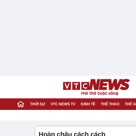
THỜI SỰ
VTC NEWS TV
KINH TẾ
THỂ THAO
THẾ G
hoàn châu cách cách