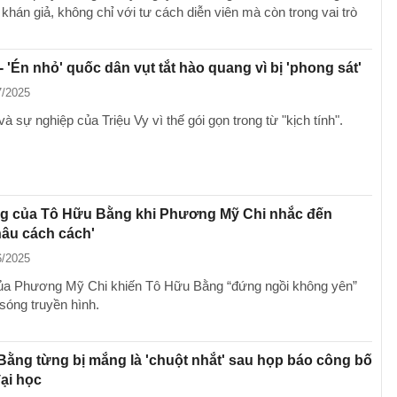
 khán giả, không chỉ với tư cách diễn viên mà còn trong vai trò
 - 'Én nhỏ' quốc dân vụt tắt hào quang vì bị 'phong sát'
7/2025
à sự nghiệp của Triệu Vy vì thế gói gọn trong từ "kịch tính".
g của Tô Hữu Bằng khi Phương Mỹ Chi nhắc đến
âu cách cách'
6/2025
ủa Phương Mỹ Chi khiến Tô Hữu Bằng “đứng ngồi không yên”
sóng truyền hình.
ằng từng bị mắng là 'chuột nhắt' sau họp báo công bố
ại học