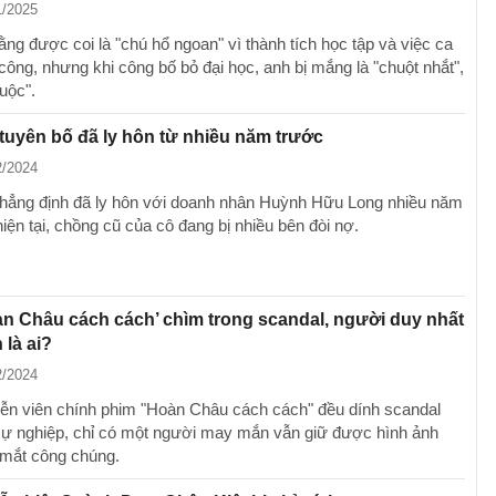
1/2025
ng được coi là "chú hổ ngoan" vì thành tích học tập và việc ca
công, nhưng khi công bố bỏ đại học, anh bị mắng là "chuột nhắt",
uộc".
 tuyên bố đã ly hôn từ nhiều năm trước
2/2024
khẳng định đã ly hôn với doanh nhân Huỳnh Hữu Long nhiều năm
iện tại, chồng cũ của cô đang bị nhiều bên đòi nợ.
n Châu cách cách’ chìm trong scandal, người duy nhất
là ai?
2/2024
iễn viên chính phim "Hoàn Châu cách cách" đều dính scandal
sự nghiệp, chỉ có một người may mắn vẫn giữ được hình ảnh
 mắt công chúng.