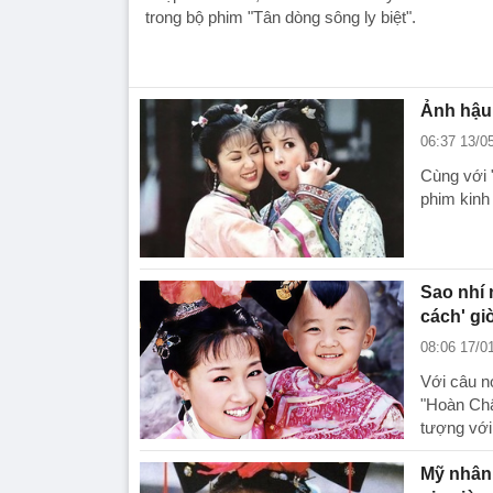
trong bộ phim "Tân dòng sông ly biệt".
Ảnh hậu 
06:37 13/0
Cùng với 
phim kinh 
Sao nhí 
cách' gi
08:06 17/0
Với câu n
"Hoàn Châ
tượng với
Mỹ nhân 