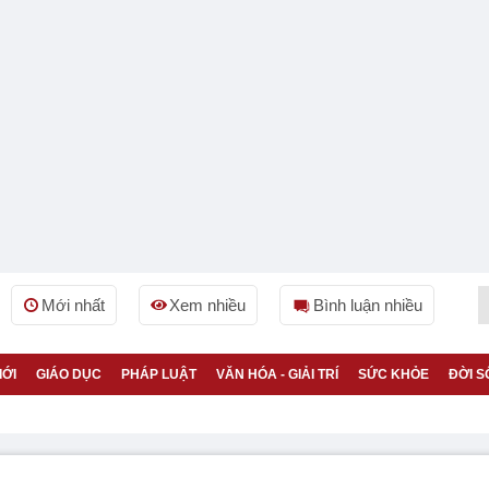
Mới nhất
Xem nhiều
Bình luận nhiều
IỚI
GIÁO DỤC
PHÁP LUẬT
VĂN HÓA - GIẢI TRÍ
SỨC KHỎE
ĐỜI S