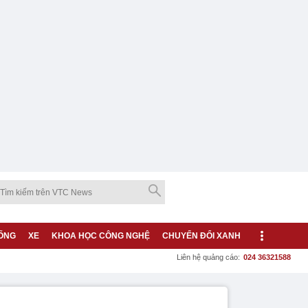
ỐNG
XE
KHOA HỌC CÔNG NGHỆ
CHUYỂN ĐỔI XANH
Liên hệ quảng cáo:
024 36321588