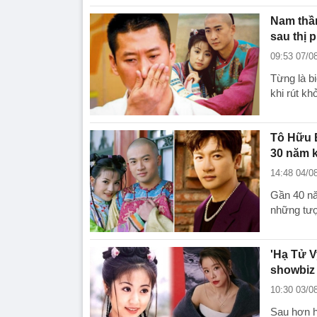
Nam thầ
sau thị 
09:53 07/0
Từng là b
khi rút kh
Tô Hữu B
30 năm 
14:48 04/0
Gần 40 nă
những tượ
'Hạ Tử V
showbiz
10:30 03/0
Sau hơn h