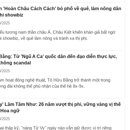
n 'Hoàn Châu Cách Cách' bỏ phố về quê, làm nông dân
phi showbiz
8/2025
iểu tượng nam thần châu Á, Châu Kiệt khiến khán giả bất ngờ
ỏi showbiz, về quê làm nông và tránh xa thị phi.
ằng: Từ 'Ngũ A Ca' quốc dân đến đạo diễn thực lực,
không scandal
8/2025
m hoạt động nghệ thuật, Tô Hữu Bằng trở thành một trong
ng đài không thể phủ nhận của thế hệ 8x-9x.
y' Lâm Tâm Như: 26 năm vượt thị phi, vững vàng vị thế
 Hoa ngữ
8/2025
ai thập kỷ, "nàng Tử Vy" ngày nào vẫn giữ được vị trí riêng