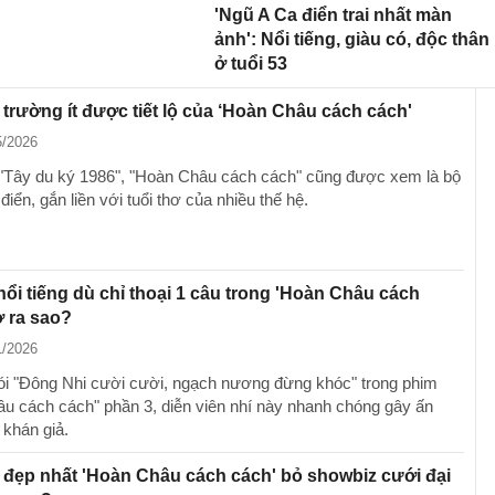
'Ngũ A Ca điển trai nhất màn
ảnh': Nổi tiếng, giàu có, độc thân
ở tuổi 53
trường ít được tiết lộ của ‘Hoàn Châu cách cách'
5/2026
"Tây du ký 1986", "Hoàn Châu cách cách" cũng được xem là bộ
điển, gắn liền với tuổi thơ của nhiều thế hệ.
nổi tiếng dù chỉ thoại 1 câu trong 'Hoàn Châu cách
ờ ra sao?
1/2026
ói "Đông Nhi cười cười, ngạch nương đừng khóc" trong phim
u cách cách" phần 3, diễn viên nhí này nhanh chóng gây ấn
 khán giả.
đẹp nhất 'Hoàn Châu cách cách' bỏ showbiz cưới đại