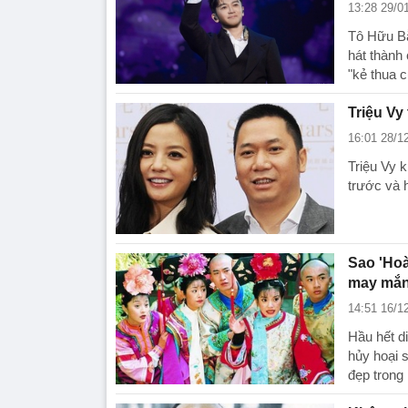
13:28 29/0
Tô Hữu Bằ
hát thành 
"kẻ thua c
Triệu Vy
16:01 28/1
Triệu Vy 
trước và h
Sao 'Hoà
may mắn 
14:51 16/1
Hầu hết d
hủy hoại 
đẹp trong