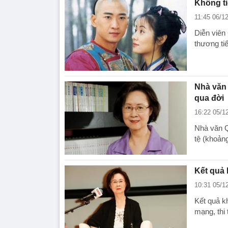
Không ti
11:45 06/1
Diễn viên 
thương ti
Nhà văn 
qua đời
16:22 05/1
Nhà văn Q
tệ (khoảng
Kết quả
10:31 05/1
Kết quả k
mạng, thi