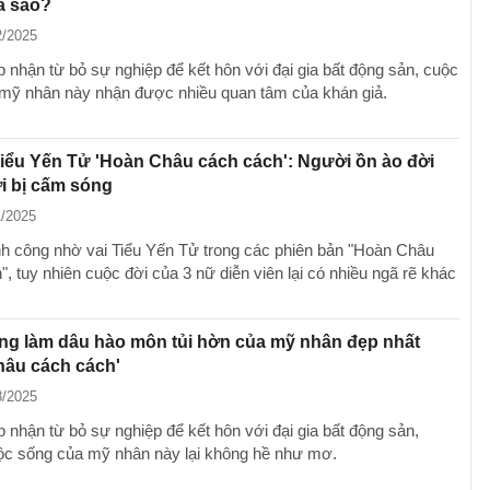
ra sao?
2/2025
 nhận từ bỏ sự nghiệp để kết hôn với đại gia bất động sản, cuộc
mỹ nhân này nhận được nhiều quan tâm của khán giả.
iểu Yến Tử 'Hoàn Châu cách cách': Người ồn ào đời
i bị cấm sóng
1/2025
h công nhờ vai Tiểu Yến Tử trong các phiên bản "Hoàn Châu
, tuy nhiên cuộc đời của 3 nữ diễn viên lại có nhiều ngã rẽ khác
ng làm dâu hào môn tủi hờn của mỹ nhân đẹp nhất
hâu cách cách'
8/2025
 nhận từ bỏ sự nghiệp để kết hôn với đại gia bất động sản,
c sống của mỹ nhân này lại không hề như mơ.