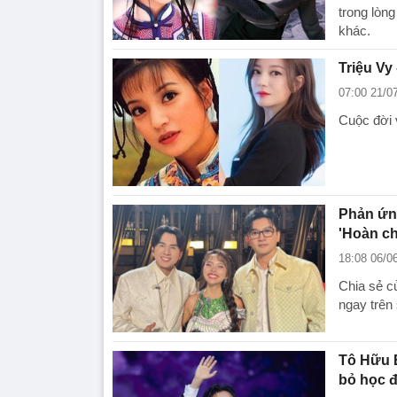
trong lòng
khác.
Triệu Vy
07:00 21/0
Cuộc đời v
Phản ứn
'Hoàn ch
18:08 06/0
Chia sẻ c
ngay trên 
Tô Hữu B
bỏ học đ