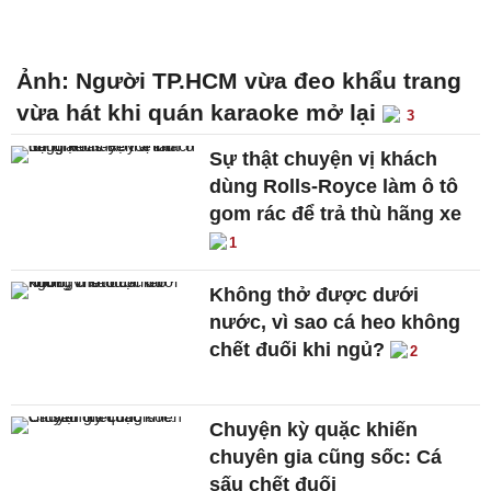
Ảnh: Người TP.HCM vừa đeo khẩu trang
vừa hát khi quán karaoke mở lại
3
Sự thật chuyện vị khách
dùng Rolls-Royce làm ô tô
gom rác để trả thù hãng xe
1
Không thở được dưới
nước, vì sao cá heo không
chết đuối khi ngủ?
2
Chuyện kỳ quặc khiến
chuyên gia cũng sốc: Cá
sấu chết đuối