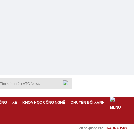
ỐNG
XE
KHOA HỌC CÔNG NGHỆ
CHUYỂN ĐỔI XANH
Liên hệ quảng cáo:
024 36321588