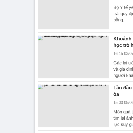
Bộ Y tế y
trái quy 
bằng.
Khoảnh k
học trò 
16:15 03/0
Gác lại ư
và gia đì
người khá
Lần đầu 
òa
15:00 05/0
Món quà t
tìm lại á
lực suy g