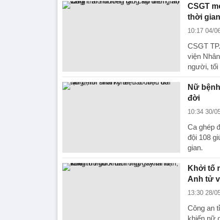
CSGT mở 
thời gia
10:17 04/0
CSGT TP.
viện Nhân
người, tối 
Nữ bệnh 
đời
10:34 30/0
Ca ghép đ
đội 108 g
gian.
Khởi tố 
Anh tử 
13:30 28/0
Công an tỉ
khiến nữ 