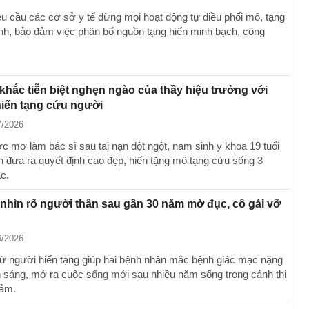
êu cầu các cơ sở y tế dừng mọi hoạt động tự điều phối mô, tạng
định, bảo đảm việc phân bổ nguồn tạng hiến minh bạch, công
hắc tiễn biệt nghẹn ngào của thầy hiệu trưởng với
hiến tạng cứu người
7/2026
ớc mơ làm bác sĩ sau tai nạn đột ngột, nam sinh y khoa 19 tuổi
nh đưa ra quyết định cao đẹp, hiến tặng mô tạng cứu sống 3
c.
nhìn rõ người thân sau gần 30 năm mờ đục, cô gái vỡ
6/2026
ừ người hiến tạng giúp hai bệnh nhân mắc bệnh giác mạc nặng
nh sáng, mở ra cuộc sống mới sau nhiều năm sống trong cảnh thị
iảm.