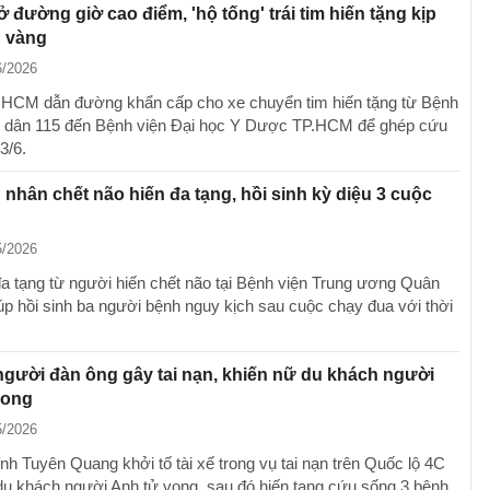
đường giờ cao điểm, 'hộ tống' trái tim hiến tặng kịp
n vàng
6/2026
HCM dẫn đường khẩn cấp cho xe chuyển tim hiến tặng từ Bệnh
 dân 115 đến Bệnh viện Đại học Y Dược TP.HCM để ghép cứu
3/6.
nhân chết não hiến đa tạng, hồi sinh kỳ diệu 3 cuộc
5/2026
a tạng từ người hiến chết não tại Bệnh viện Trung ương Quân
iúp hồi sinh ba người bệnh nguy kịch sau cuộc chạy đua với thời
người đàn ông gây tai nạn, khiến nữ du khách người
vong
5/2026
nh Tuyên Quang khởi tố tài xế trong vụ tai nạn trên Quốc lộ 4C
du khách người Anh tử vong, sau đó hiến tạng cứu sống 3 bệnh