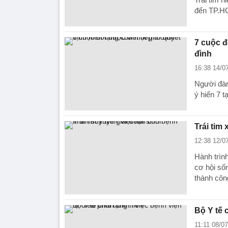
đến TP.HC
7 cuộc đ
đình
16:38 14/0
Người đàn
ý hiến 7 
Trái tim
12:38 12/0
Hành trìn
cơ hội số
thành côn
Bộ Y tế 
11:11 08/0