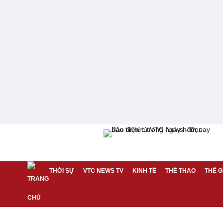
THỜI SỰ
VTC NEWS TV
KINH TẾ
THỂ THAO
THẾ G