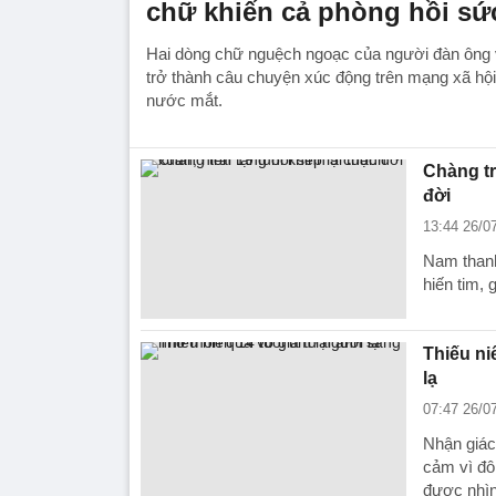
chữ khiến cả phòng hồi sức
Hai dòng chữ nguệch ngoạc của người đàn ông 
trở thành câu chuyện xúc động trên mạng xã hội,
nước mắt.
Chàng tr
đời
13:44 26/0
Nam thanh 
hiến tim, 
Thiếu ni
lạ
07:47 26/0
Nhận giác
cảm vì đô
được nhìn 