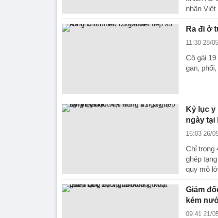
nhân Việt
Ra đi ở 
11:30 28/0
Cô gái 19 
gan, phổi
Kỷ lục y
ngày tại
16:03 26/0
Chỉ trong
ghép tạng
quy mô lớ
Giám đốc
kém nước
09:41 21/0