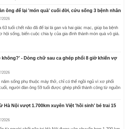
n ông để lại 'món quà' cuối đời, cứu sống 3 bệnh nhân
7/2026
63 tuổi chết não đã để lại lá gan và hai giác mạc, giúp ba bệnh
 hội sống, biến cuộc chia ly của gia đình thành món quà vô giá.
 không?' - Dòng chữ sau ca ghép phổi 8 giờ khiến vợ
7/2026
 năm sống phụ thuộc máy thở, chỉ có thể ngồi ngủ vì xơ phổi
 cuối, người đàn ông 59 tuổi được ghép phổi thành công từ nguồn
từ Hà Nội vượt 1.700km xuyên Việt 'hồi sinh' bé trai 15
7/2026
hiến từ người chết não tại Hà Nội được vận chuyển hơn 1.700 km