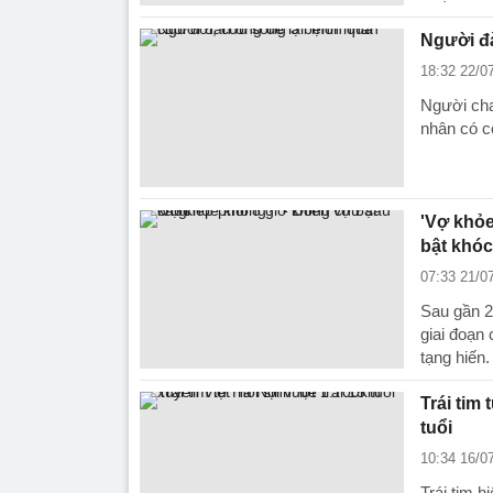
Người đà
18:32 22/0
Người cha 
nhân có cơ
'Vợ khỏe
bật khóc
07:33 21/0
Sau gần 2
giai đoạn
tạng hiến.
Trái tim 
tuổi
10:34 16/0
Trái tim 