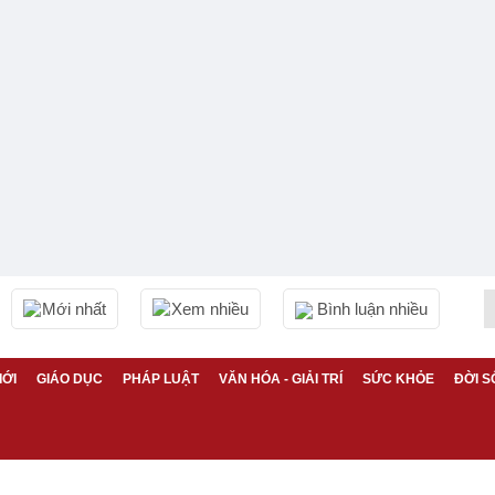
Mới nhất
Xem nhiều
Bình luận nhiều
IỚI
GIÁO DỤC
PHÁP LUẬT
VĂN HÓA - GIẢI TRÍ
SỨC KHỎE
ĐỜI S