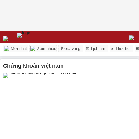
Mới nhất
Xem nhiều
💰 Giá vàng
📅 Lịch âm
☀️ Thời tiết

chứng khoán việt nam