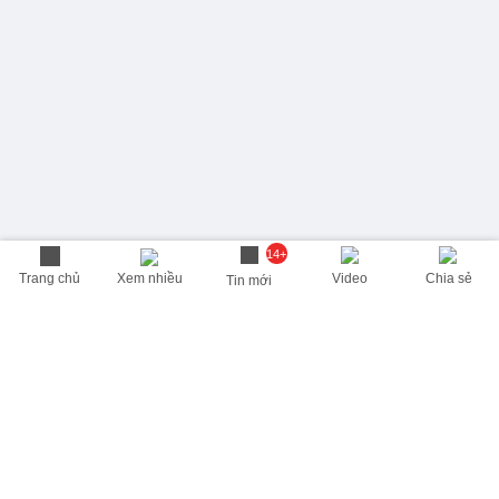
14+
Trang chủ
Xem nhiều
Video
Chia sẻ
Tin mới