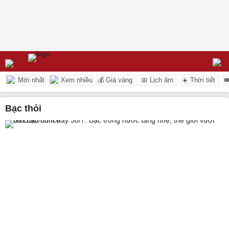
Mới nhất
Xem nhiều
💰 Giá vàng
📅 Lịch âm
☀️ Thời tiết

bạc thỏi