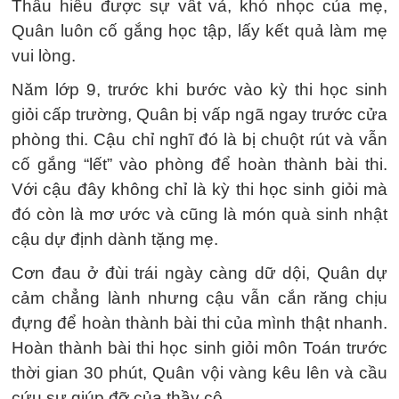
Thấu hiểu được sự vất vả, khó nhọc của mẹ,
Quân luôn cố gắng học tập, lấy kết quả làm mẹ
vui lòng.
Năm lớp 9, trước khi bước vào kỳ thi học sinh
giỏi cấp trường, Quân bị vấp ngã ngay trước cửa
phòng thi. Cậu chỉ nghĩ đó là bị chuột rút và vẫn
cố gắng “lết” vào phòng để hoàn thành bài thi.
Với cậu đây không chỉ là kỳ thi học sinh giỏi mà
đó còn là mơ ước và cũng là món quà sinh nhật
cậu dự định dành tặng mẹ.
Cơn đau ở đùi trái ngày càng dữ dội, Quân dự
cảm chẳng lành nhưng cậu vẫn cắn răng chịu
đựng để hoàn thành bài thi của mình thật nhanh.
Hoàn thành bài thi học sinh giỏi môn Toán trước
thời gian 30 phút, Quân vội vàng kêu lên và cầu
cứu sự giúp đỡ của thầy cô.