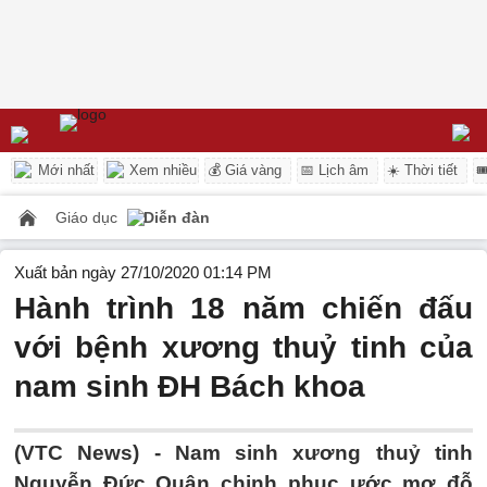
Mới nhất
Xem nhiều
💰 Giá vàng
📅 Lịch âm
☀️ Thời tiết

Giáo dục
Diễn đàn
Xuất bản ngày 27/10/2020 01:14 PM
Hành trình 18 năm chiến đấu
với bệnh xương thuỷ tinh của
nam sinh ĐH Bách khoa
(VTC News) -
Nam sinh xương thuỷ tinh
Nguyễn Đức Quân chinh phục ước mơ đỗ