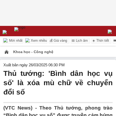
Mới nhất
Xem nhiều
💰 Giá vàng
📅 Lịch âm
☀️ Thời tiết

Khoa học - Công nghệ
Xuất bản ngày 26/03/2025 06:30 PM
Thủ tướng: 'Bình dân học vụ
số' là xóa mù chữ về chuyển
đổi số
(VTC News) -
Theo Thủ tướng, phong trào
“Bình dân học vụ số” được truyền cảm hứng